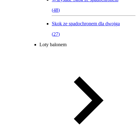
(
48
)
Skok ze spadochronem dla dwojga
(
27
)
Loty balonem