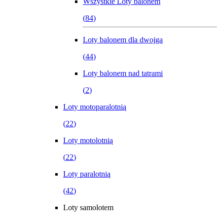
Wszystkie
Loty balonem
(
84
)
Loty balonem dla dwojga
(
44
)
Loty balonem nad tatrami
(
2
)
Loty motoparalotnią
(
22
)
Loty motolotnią
(
22
)
Loty paralotnią
(
42
)
Loty samolotem