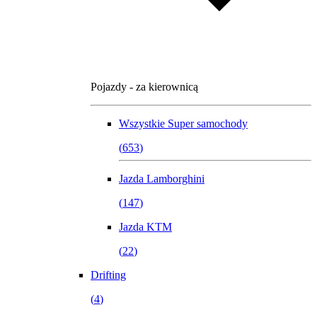
Pojazdy - za kierownicą
Wszystkie
Super samochody
(
653
)
Jazda Lamborghini
(
147
)
Jazda KTM
(
22
)
Drifting
(
4
)