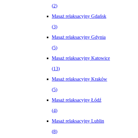
(
2
)
Masaż relaksacyjny Gdańsk
(
3
)
Masaż relaksacyjny Gdynia
(
5
)
Masaż relaksacyjny Katowice
(
13
)
Masaż relaksacyjny Kraków
(
5
)
Masaż relaksacyjny Łódź
(
4
)
Masaż relaksacyjny Lublin
(
8
)