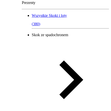
Prezenty
Wszystkie
Skoki i loty
(
380
)
Skok ze spadochronem