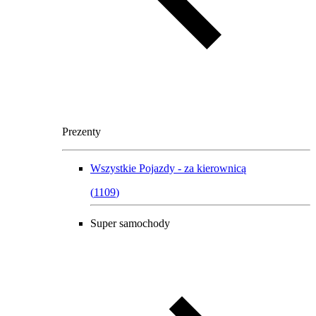
Prezenty
Wszystkie
Pojazdy - za kierownicą
(
1109
)
Super samochody