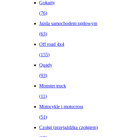
Gokarty
(
76
)
Jazda samochodem rajdowym
(
63
)
Off road 4x4
(
155
)
Quady
(
93
)
Monster truck
(
11
)
Motocykle i motocross
(
51
)
Czołgi (przejażdżka czołgiem)