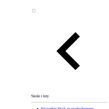
Skoki i loty
Wszystkie
Skok ze spadochronem