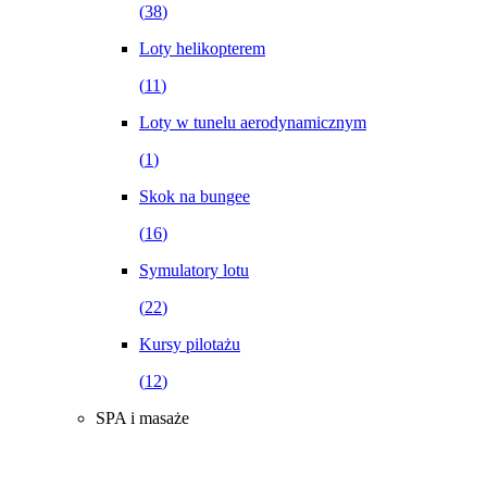
(
38
)
Loty helikopterem
(
11
)
Loty w tunelu aerodynamicznym
(
1
)
Skok na bungee
(
16
)
Symulatory lotu
(
22
)
Kursy pilotażu
(
12
)
SPA i masaże