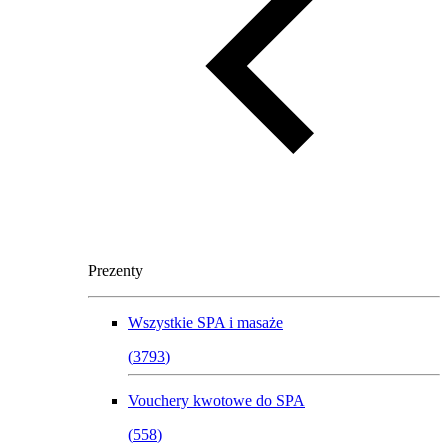
Prezenty
Wszystkie
SPA i masaże
(
3793
)
Vouchery kwotowe do SPA
(
558
)