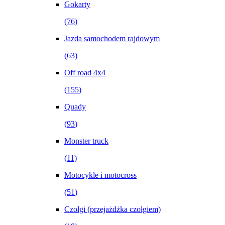
Gokarty
(
76
)
Jazda samochodem rajdowym
(
63
)
Off road 4x4
(
155
)
Quady
(
93
)
Monster truck
(
11
)
Motocykle i motocross
(
51
)
Czołgi (przejażdżka czołgiem)