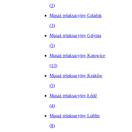
(
2
)
Masaż relaksacyjny Gdańsk
(
3
)
Masaż relaksacyjny Gdynia
(
5
)
Masaż relaksacyjny Katowice
(
13
)
Masaż relaksacyjny Kraków
(
5
)
Masaż relaksacyjny Łódź
(
4
)
Masaż relaksacyjny Lublin
(
8
)