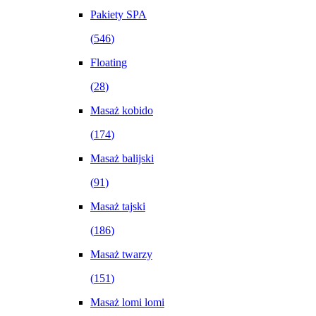
Pakiety SPA
(
546
)
Floating
(
28
)
Masaż kobido
(
174
)
Masaż balijski
(
91
)
Masaż tajski
(
186
)
Masaż twarzy
(
151
)
Masaż lomi lomi