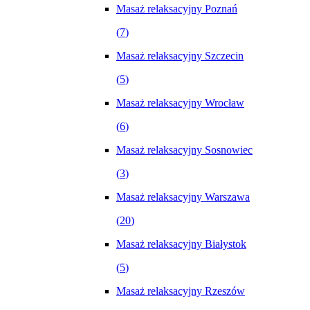
Masaż relaksacyjny Poznań
(
7
)
Masaż relaksacyjny Szczecin
(
5
)
Masaż relaksacyjny Wrocław
(
6
)
Masaż relaksacyjny Sosnowiec
(
3
)
Masaż relaksacyjny Warszawa
(
20
)
Masaż relaksacyjny Białystok
(
5
)
Masaż relaksacyjny Rzeszów