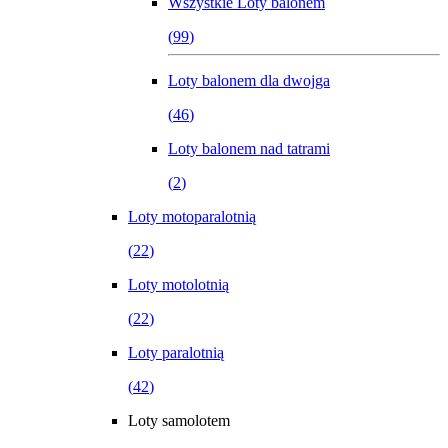
Wszystkie
Loty balonem
(
99
)
Loty balonem dla dwojga
(
46
)
Loty balonem nad tatrami
(
2
)
Loty motoparalotnią
(
22
)
Loty motolotnią
(
22
)
Loty paralotnią
(
42
)
Loty samolotem