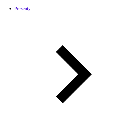
Prezenty