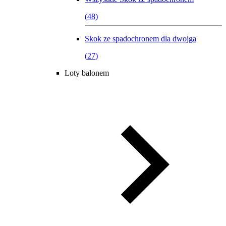
(
48
)
Skok ze spadochronem dla dwojga
(
27
)
Loty balonem