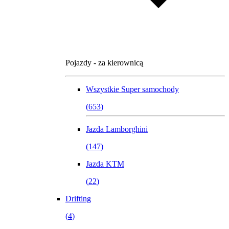
Pojazdy - za kierownicą
Wszystkie
Super samochody
(
653
)
Jazda Lamborghini
(
147
)
Jazda KTM
(
22
)
Drifting
(
4
)