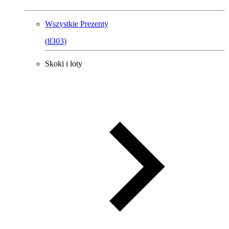
Wszystkie
Prezenty
(
8303
)
Skoki i loty