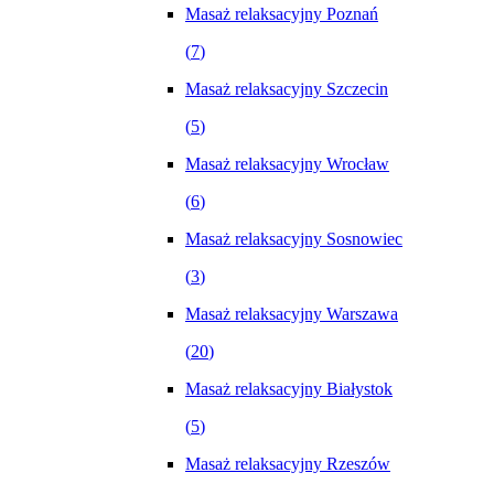
Masaż relaksacyjny Poznań
(
7
)
Masaż relaksacyjny Szczecin
(
5
)
Masaż relaksacyjny Wrocław
(
6
)
Masaż relaksacyjny Sosnowiec
(
3
)
Masaż relaksacyjny Warszawa
(
20
)
Masaż relaksacyjny Białystok
(
5
)
Masaż relaksacyjny Rzeszów