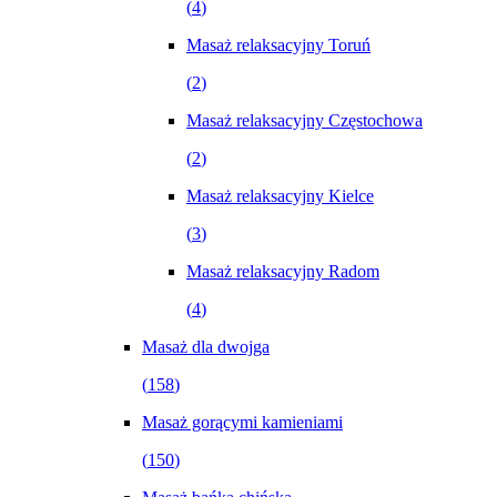
(
4
)
Masaż relaksacyjny Toruń
(
2
)
Masaż relaksacyjny Częstochowa
(
2
)
Masaż relaksacyjny Kielce
(
3
)
Masaż relaksacyjny Radom
(
4
)
Masaż dla dwojga
(
158
)
Masaż gorącymi kamieniami
(
150
)