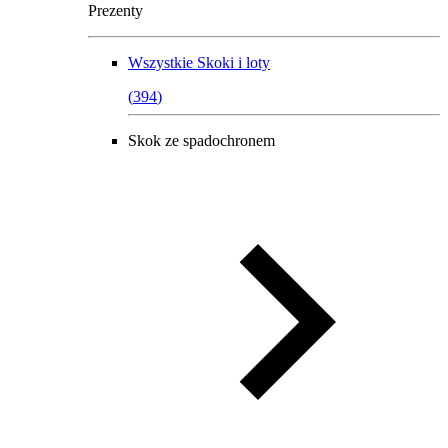
Prezenty
Wszystkie
Skoki i loty
(
394
)
Skok ze spadochronem