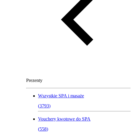
Prezenty
Wszystkie
SPA i masaże
(
3793
)
Vouchery kwotowe do SPA
(
558
)