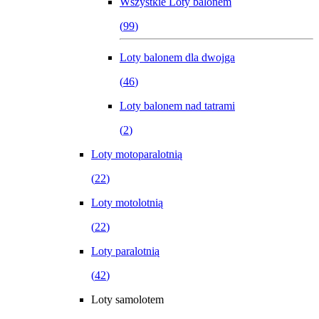
Wszystkie
Loty balonem
(
99
)
Loty balonem dla dwojga
(
46
)
Loty balonem nad tatrami
(
2
)
Loty motoparalotnią
(
22
)
Loty motolotnią
(
22
)
Loty paralotnią
(
42
)
Loty samolotem