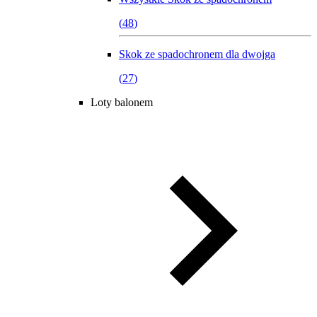
(
48
)
Skok ze spadochronem dla dwojga
(
27
)
Loty balonem