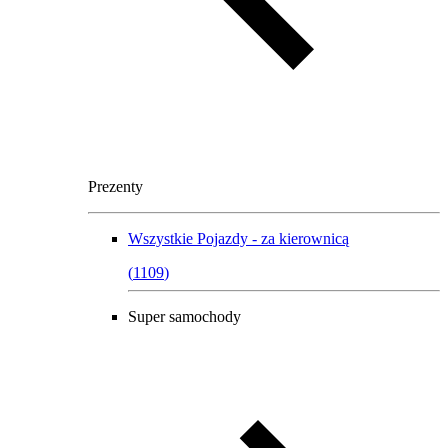
Prezenty
Wszystkie
Pojazdy - za kierownicą
(
1109
)
Super samochody