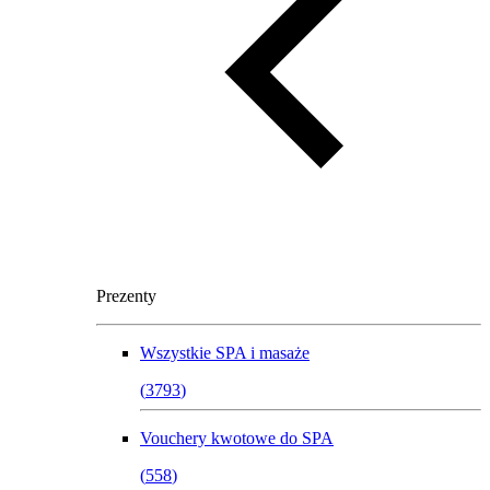
Prezenty
Wszystkie
SPA i masaże
(
3793
)
Vouchery kwotowe do SPA
(
558
)