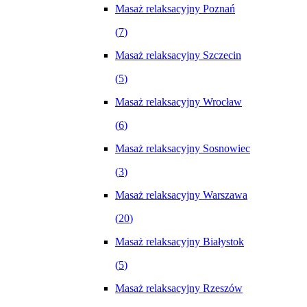
Masaż relaksacyjny Poznań
(
7
)
Masaż relaksacyjny Szczecin
(
5
)
Masaż relaksacyjny Wrocław
(
6
)
Masaż relaksacyjny Sosnowiec
(
3
)
Masaż relaksacyjny Warszawa
(
20
)
Masaż relaksacyjny Białystok
(
5
)
Masaż relaksacyjny Rzeszów