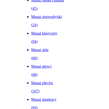
Masaż bańką chińską
(
45
)
Masaż ajurwedyjski
(
24
)
Masaż klasyczny
(
94
)
Masaż stóp
(
60
)
Masaż głowy
(
68
)
Masaż pleców
(
107
)
Masaż sportowy
(
69
)