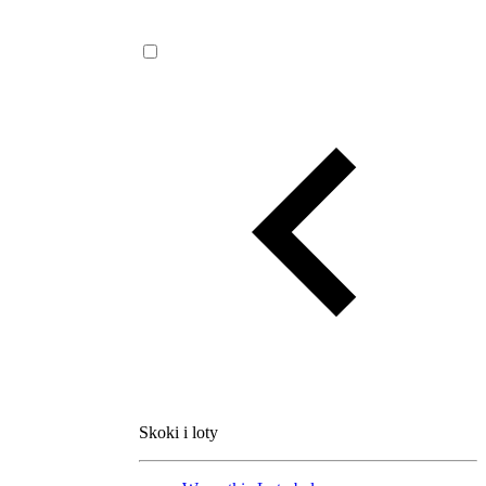
Skoki i loty