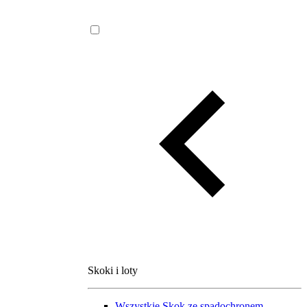
Skoki i loty
Wszystkie
Skok ze spadochronem