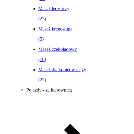
Masaż leczniczy
(
23
)
Masaż kręgosłupa
(
5
)
Masaż czekoladowy
(
70
)
Masaż dla kobiet w ciąży
(
27
)
Pojazdy - za kierownicą