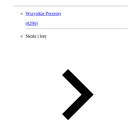
Wszystkie
Prezenty
(
8290
)
Skoki i loty