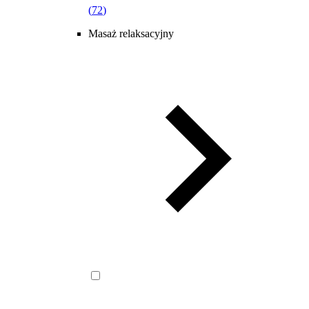
(
72
)
Masaż relaksacyjny