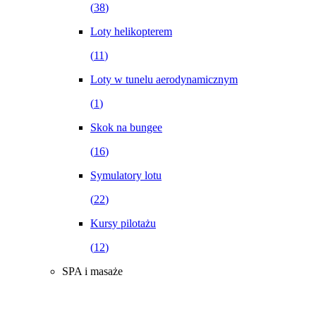
(
38
)
Loty helikopterem
(
11
)
Loty w tunelu aerodynamicznym
(
1
)
Skok na bungee
(
16
)
Symulatory lotu
(
22
)
Kursy pilotażu
(
12
)
SPA i masaże