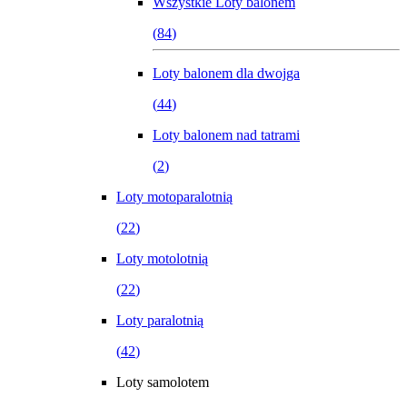
Wszystkie
Loty balonem
(
84
)
Loty balonem dla dwojga
(
44
)
Loty balonem nad tatrami
(
2
)
Loty motoparalotnią
(
22
)
Loty motolotnią
(
22
)
Loty paralotnią
(
42
)
Loty samolotem