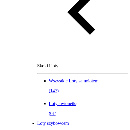
Skoki i loty
Wszystkie
Loty samolotem
(
147
)
Loty awionetką
(
61
)
Loty szybowcem