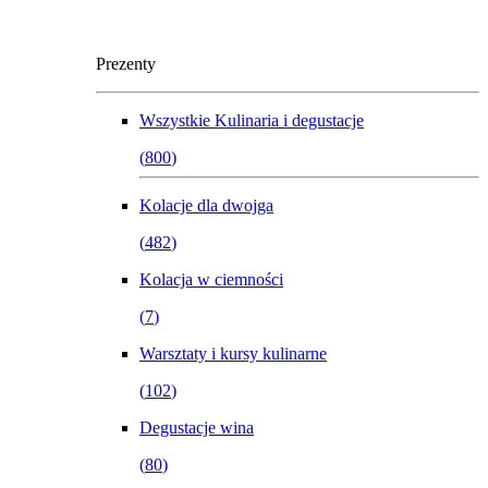
Prezenty
Wszystkie
Kulinaria i degustacje
(
800
)
Kolacje dla dwojga
(
482
)
Kolacja w ciemności
(
7
)
Warsztaty i kursy kulinarne
(
102
)
Degustacje wina
(
80
)