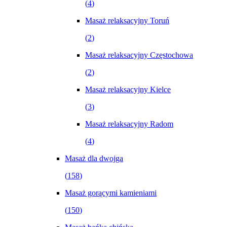
(
4
)
Masaż relaksacyjny Toruń
(
2
)
Masaż relaksacyjny Częstochowa
(
2
)
Masaż relaksacyjny Kielce
(
3
)
Masaż relaksacyjny Radom
(
4
)
Masaż dla dwojga
(
158
)
Masaż gorącymi kamieniami
(
150
)