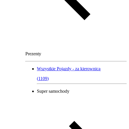
Prezenty
Wszystkie
Pojazdy - za kierownicą
(
1109
)
Super samochody