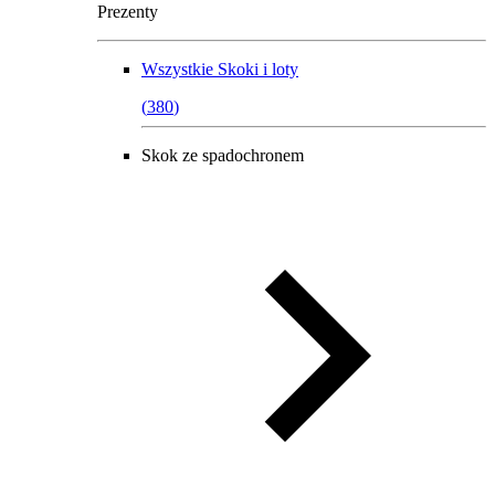
Prezenty
Wszystkie
Skoki i loty
(
380
)
Skok ze spadochronem