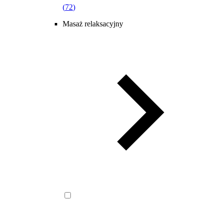
(
72
)
Masaż relaksacyjny