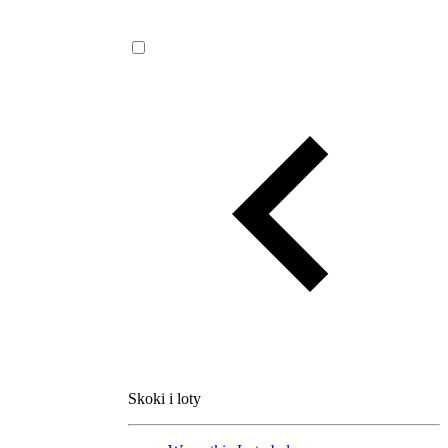
Skoki i loty