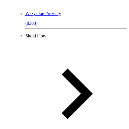
Wszystkie
Prezenty
(
8303
)
Skoki i loty