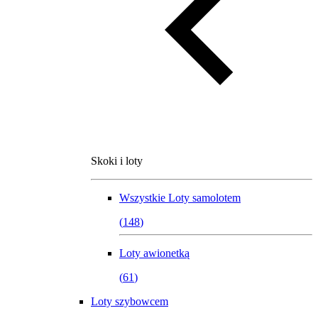
Skoki i loty
Wszystkie
Loty samolotem
(
148
)
Loty awionetką
(
61
)
Loty szybowcem