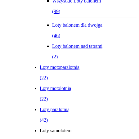
Wszystkie
Loty balonem
(
99
)
Loty balonem dla dwojga
(
46
)
Loty balonem nad tatrami
(
2
)
Loty motoparalotnią
(
22
)
Loty motolotnią
(
22
)
Loty paralotnią
(
42
)
Loty samolotem