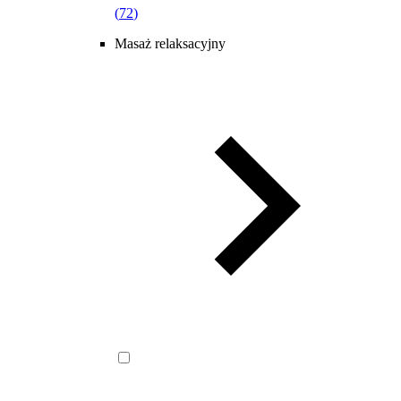
(
72
)
Masaż relaksacyjny