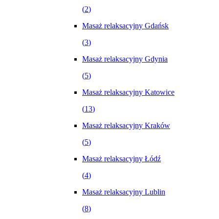
(
2
)
Masaż relaksacyjny Gdańsk
(
3
)
Masaż relaksacyjny Gdynia
(
5
)
Masaż relaksacyjny Katowice
(
13
)
Masaż relaksacyjny Kraków
(
5
)
Masaż relaksacyjny Łódź
(
4
)
Masaż relaksacyjny Lublin
(
8
)