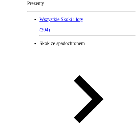
Prezenty
Wszystkie
Skoki i loty
(
394
)
Skok ze spadochronem