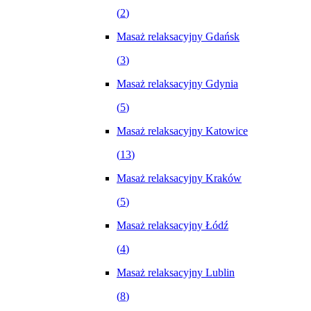
(
2
)
Masaż relaksacyjny Gdańsk
(
3
)
Masaż relaksacyjny Gdynia
(
5
)
Masaż relaksacyjny Katowice
(
13
)
Masaż relaksacyjny Kraków
(
5
)
Masaż relaksacyjny Łódź
(
4
)
Masaż relaksacyjny Lublin
(
8
)