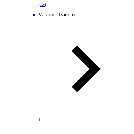
(
72
)
Masaż relaksacyjny