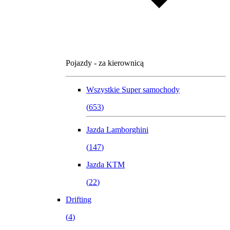
Pojazdy - za kierownicą
Wszystkie
Super samochody
(
653
)
Jazda Lamborghini
(
147
)
Jazda KTM
(
22
)
Drifting
(
4
)