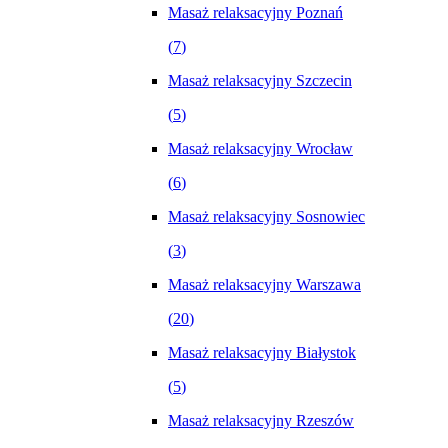
Masaż relaksacyjny Poznań
(
7
)
Masaż relaksacyjny Szczecin
(
5
)
Masaż relaksacyjny Wrocław
(
6
)
Masaż relaksacyjny Sosnowiec
(
3
)
Masaż relaksacyjny Warszawa
(
20
)
Masaż relaksacyjny Białystok
(
5
)
Masaż relaksacyjny Rzeszów