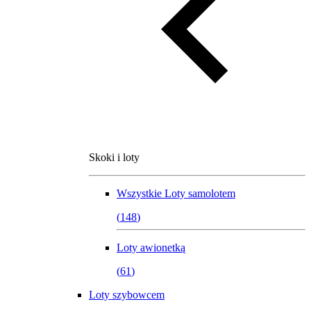
Skoki i loty
Wszystkie
Loty samolotem
(
148
)
Loty awionetką
(
61
)
Loty szybowcem