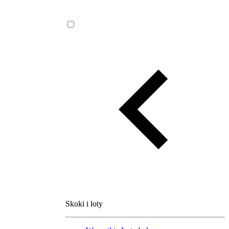
Skoki i loty