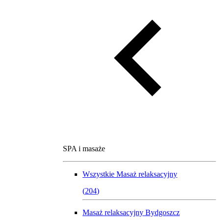
SPA i masaże
Wszystkie
Masaż relaksacyjny
(
204
)
Masaż relaksacyjny Bydgoszcz