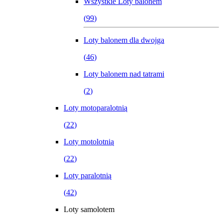
Wszystkie
Loty balonem
(
99
)
Loty balonem dla dwojga
(
46
)
Loty balonem nad tatrami
(
2
)
Loty motoparalotnią
(
22
)
Loty motolotnią
(
22
)
Loty paralotnią
(
42
)
Loty samolotem