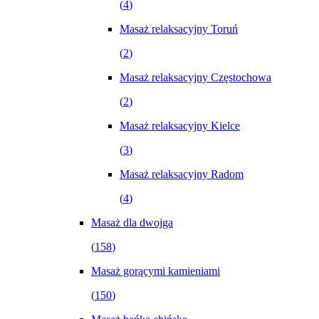
(
4
)
Masaż relaksacyjny Toruń
(
2
)
Masaż relaksacyjny Częstochowa
(
2
)
Masaż relaksacyjny Kielce
(
3
)
Masaż relaksacyjny Radom
(
4
)
Masaż dla dwojga
(
158
)
Masaż gorącymi kamieniami
(
150
)