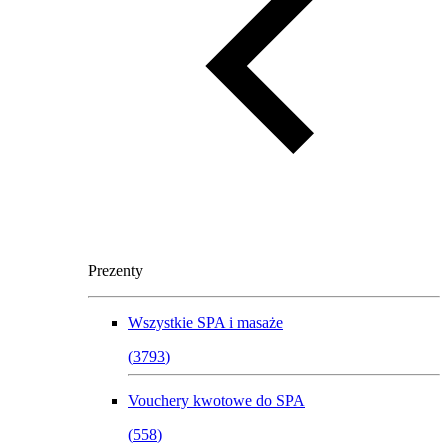
Prezenty
Wszystkie
SPA i masaże
(
3793
)
Vouchery kwotowe do SPA
(
558
)