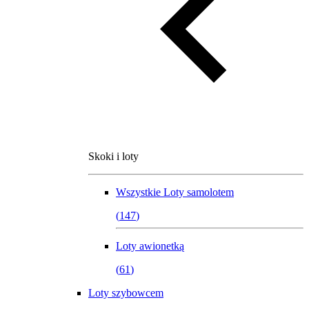
Skoki i loty
Wszystkie
Loty samolotem
(
147
)
Loty awionetką
(
61
)
Loty szybowcem