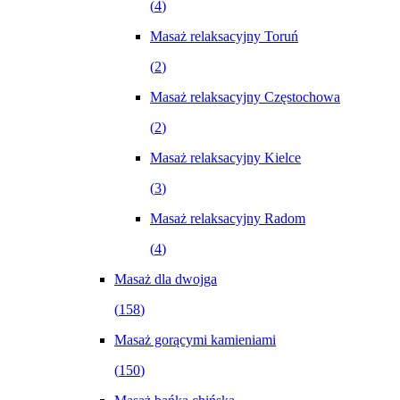
(
4
)
Masaż relaksacyjny Toruń
(
2
)
Masaż relaksacyjny Częstochowa
(
2
)
Masaż relaksacyjny Kielce
(
3
)
Masaż relaksacyjny Radom
(
4
)
Masaż dla dwojga
(
158
)
Masaż gorącymi kamieniami
(
150
)