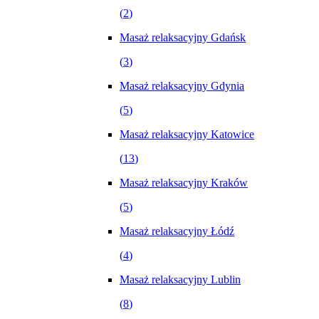
(
2
)
Masaż relaksacyjny Gdańsk
(
3
)
Masaż relaksacyjny Gdynia
(
5
)
Masaż relaksacyjny Katowice
(
13
)
Masaż relaksacyjny Kraków
(
5
)
Masaż relaksacyjny Łódź
(
4
)
Masaż relaksacyjny Lublin
(
8
)