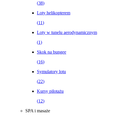
(
38
)
Loty helikopterem
(
11
)
Loty w tunelu aerodynamicznym
(
1
)
Skok na bungee
(
16
)
Symulatory lotu
(
22
)
Kursy pilotażu
(
12
)
SPA i masaże