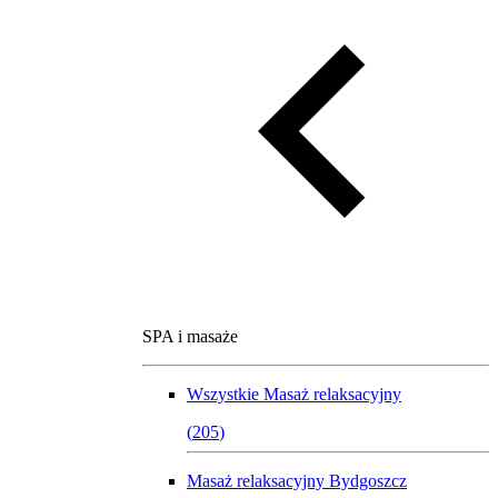
SPA i masaże
Wszystkie
Masaż relaksacyjny
(
205
)
Masaż relaksacyjny Bydgoszcz