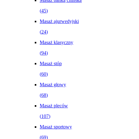
Masaż bańką chińską
(
45
)
Masaż ajurwedyjski
(
24
)
Masaż klasyczny
(
94
)
Masaż stóp
(
60
)
Masaż głowy
(
68
)
Masaż pleców
(
107
)
Masaż sportowy
(
69
)