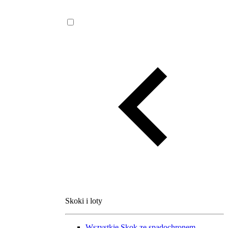
Skoki i loty
Wszystkie
Skok ze spadochronem