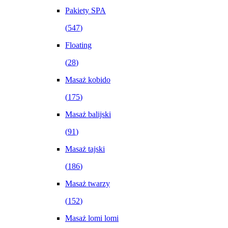
Pakiety SPA
(
547
)
Floating
(
28
)
Masaż kobido
(
175
)
Masaż balijski
(
91
)
Masaż tajski
(
186
)
Masaż twarzy
(
152
)
Masaż lomi lomi