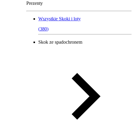
Prezenty
Wszystkie
Skoki i loty
(
380
)
Skok ze spadochronem