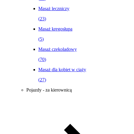
Masaż leczniczy
(
23
)
Masaż kręgosłupa
(
5
)
Masaż czekoladowy
(
70
)
Masaż dla kobiet w ciąży
(
27
)
Pojazdy - za kierownicą