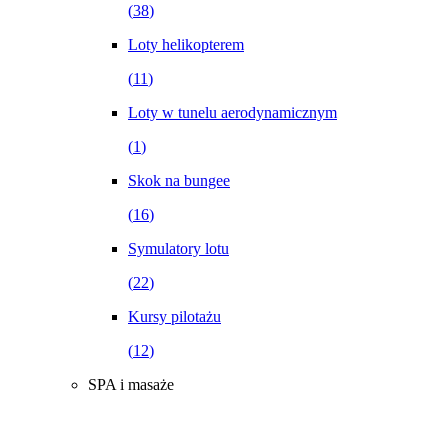
(
38
)
Loty helikopterem
(
11
)
Loty w tunelu aerodynamicznym
(
1
)
Skok na bungee
(
16
)
Symulatory lotu
(
22
)
Kursy pilotażu
(
12
)
SPA i masaże