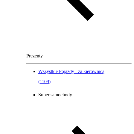
Prezenty
Wszystkie
Pojazdy - za kierownicą
(
1109
)
Super samochody