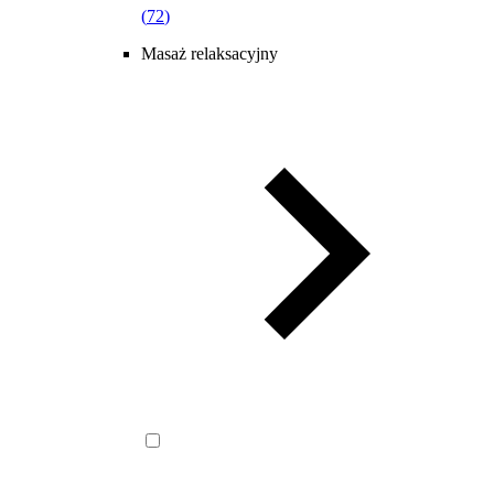
(
72
)
Masaż relaksacyjny