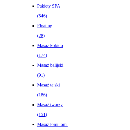
Pakiety SPA
(
546
)
Floating
(
28
)
Masaż kobido
(
174
)
Masaż balijski
(
91
)
Masaż tajski
(
186
)
Masaż twarzy
(
151
)
Masaż lomi lomi