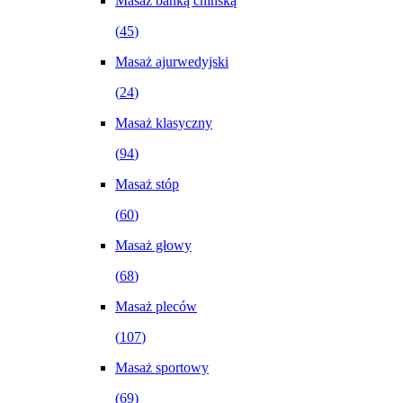
Masaż bańką chińską
(
45
)
Masaż ajurwedyjski
(
24
)
Masaż klasyczny
(
94
)
Masaż stóp
(
60
)
Masaż głowy
(
68
)
Masaż pleców
(
107
)
Masaż sportowy
(
69
)