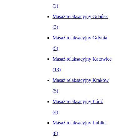
(
2
)
Masaż relaksacyjny Gdańsk
(
3
)
Masaż relaksacyjny Gdynia
(
5
)
Masaż relaksacyjny Katowice
(
13
)
Masaż relaksacyjny Kraków
(
5
)
Masaż relaksacyjny Łódź
(
4
)
Masaż relaksacyjny Lublin
(
8
)