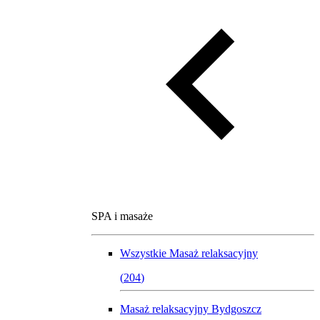
SPA i masaże
Wszystkie
Masaż relaksacyjny
(
204
)
Masaż relaksacyjny Bydgoszcz