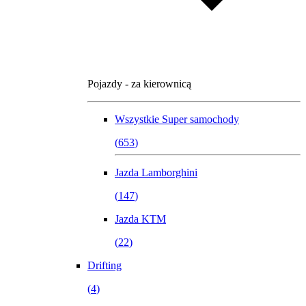
Pojazdy - za kierownicą
Wszystkie
Super samochody
(
653
)
Jazda Lamborghini
(
147
)
Jazda KTM
(
22
)
Drifting
(
4
)