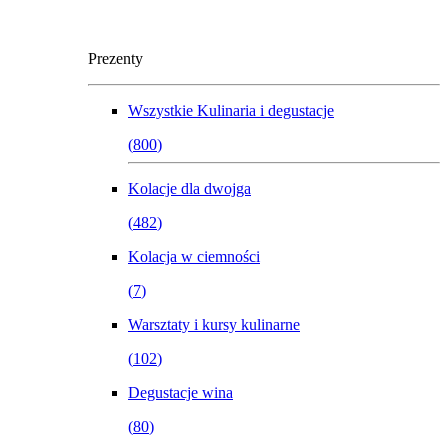
Prezenty
Wszystkie
Kulinaria i degustacje
(
800
)
Kolacje dla dwojga
(
482
)
Kolacja w ciemności
(
7
)
Warsztaty i kursy kulinarne
(
102
)
Degustacje wina
(
80
)