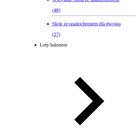
(
48
)
Skok ze spadochronem dla dwojga
(
27
)
Loty balonem