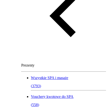
Prezenty
Wszystkie
SPA i masaże
(
3793
)
Vouchery kwotowe do SPA
(
558
)