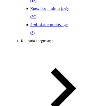
(
18
)
Kursy doskonalenia jazdy
(
30
)
Jazda skuterem śnieżnym
(
5
)
Kulinaria i degustacje