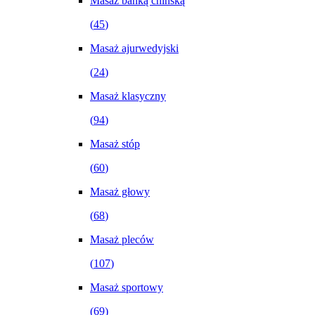
Masaż bańką chińską
(
45
)
Masaż ajurwedyjski
(
24
)
Masaż klasyczny
(
94
)
Masaż stóp
(
60
)
Masaż głowy
(
68
)
Masaż pleców
(
107
)
Masaż sportowy
(
69
)