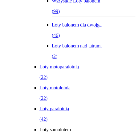
Wszystkie
Loty balonem
(
99
)
Loty balonem dla dwojga
(
46
)
Loty balonem nad tatrami
(
2
)
Loty motoparalotnią
(
22
)
Loty motolotnią
(
22
)
Loty paralotnią
(
42
)
Loty samolotem