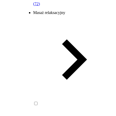
(
72
)
Masaż relaksacyjny