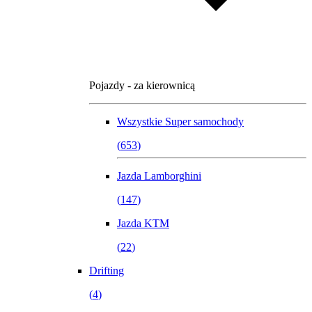
Pojazdy - za kierownicą
Wszystkie
Super samochody
(
653
)
Jazda Lamborghini
(
147
)
Jazda KTM
(
22
)
Drifting
(
4
)