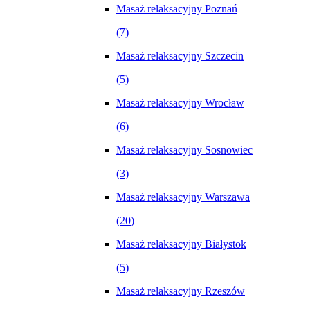
Masaż relaksacyjny Poznań
(
7
)
Masaż relaksacyjny Szczecin
(
5
)
Masaż relaksacyjny Wrocław
(
6
)
Masaż relaksacyjny Sosnowiec
(
3
)
Masaż relaksacyjny Warszawa
(
20
)
Masaż relaksacyjny Białystok
(
5
)
Masaż relaksacyjny Rzeszów