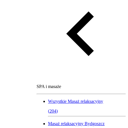
SPA i masaże
Wszystkie
Masaż relaksacyjny
(
204
)
Masaż relaksacyjny Bydgoszcz