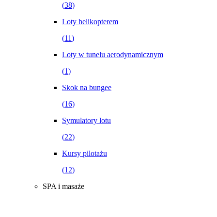
(
38
)
Loty helikopterem
(
11
)
Loty w tunelu aerodynamicznym
(
1
)
Skok na bungee
(
16
)
Symulatory lotu
(
22
)
Kursy pilotażu
(
12
)
SPA i masaże