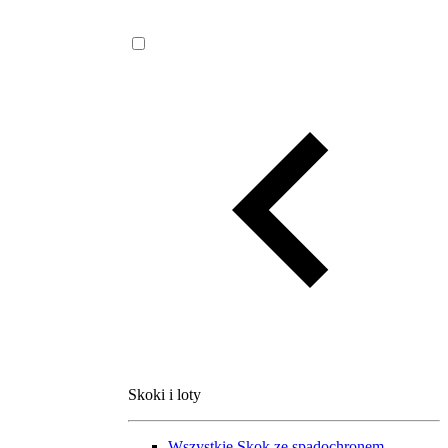
Skoki i loty
Wszystkie
Skok ze spadochronem