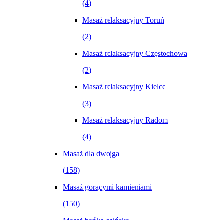
(
4
)
Masaż relaksacyjny Toruń
(
2
)
Masaż relaksacyjny Częstochowa
(
2
)
Masaż relaksacyjny Kielce
(
3
)
Masaż relaksacyjny Radom
(
4
)
Masaż dla dwojga
(
158
)
Masaż gorącymi kamieniami
(
150
)