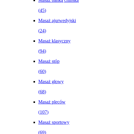
Masaż bańką chińską
(
45
)
Masaż ajurwedyjski
(
24
)
Masaż klasyczny
(
94
)
Masaż stóp
(
60
)
Masaż głowy
(
68
)
Masaż pleców
(
107
)
Masaż sportowy
(
69
)