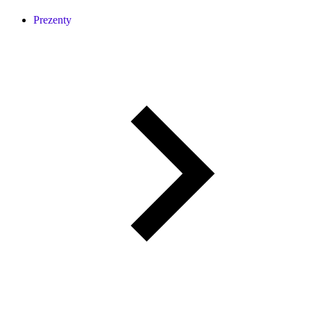
Prezenty