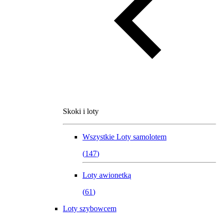
Skoki i loty
Wszystkie
Loty samolotem
(
147
)
Loty awionetką
(
61
)
Loty szybowcem