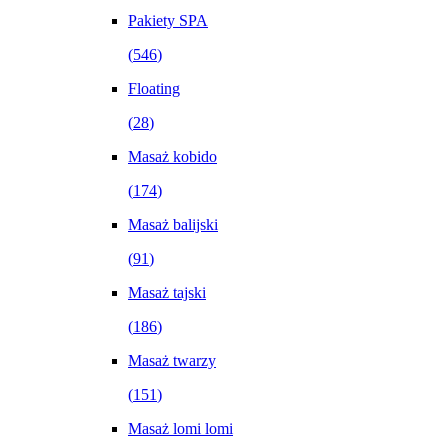
Pakiety SPA
(
546
)
Floating
(
28
)
Masaż kobido
(
174
)
Masaż balijski
(
91
)
Masaż tajski
(
186
)
Masaż twarzy
(
151
)
Masaż lomi lomi