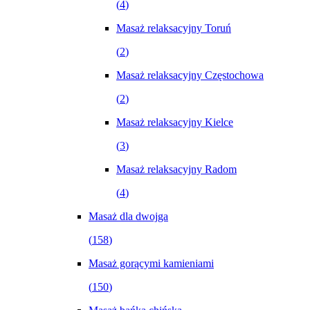
(
4
)
Masaż relaksacyjny Toruń
(
2
)
Masaż relaksacyjny Częstochowa
(
2
)
Masaż relaksacyjny Kielce
(
3
)
Masaż relaksacyjny Radom
(
4
)
Masaż dla dwojga
(
158
)
Masaż gorącymi kamieniami
(
150
)