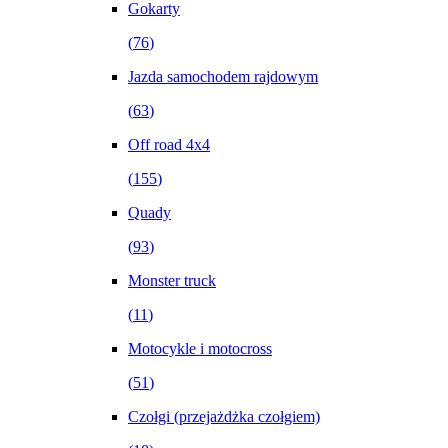
Gokarty
(
76
)
Jazda samochodem rajdowym
(
63
)
Off road 4x4
(
155
)
Quady
(
93
)
Monster truck
(
11
)
Motocykle i motocross
(
51
)
Czołgi (przejażdżka czołgiem)