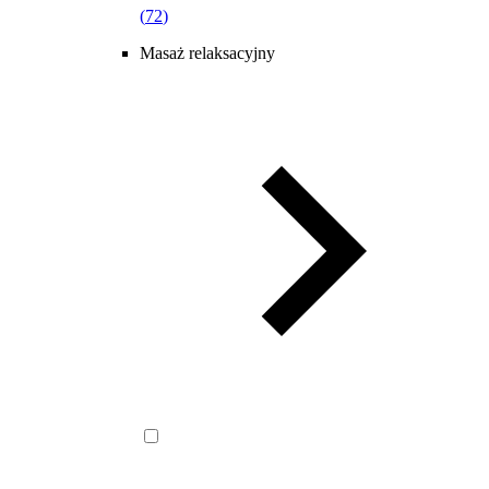
(
72
)
Masaż relaksacyjny