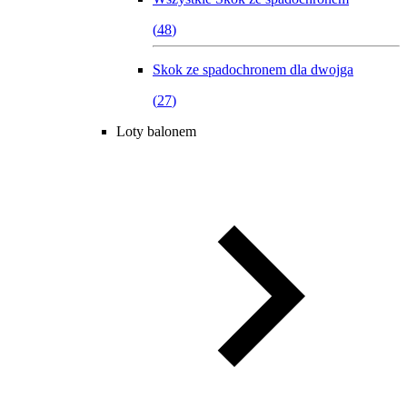
(
48
)
Skok ze spadochronem dla dwojga
(
27
)
Loty balonem