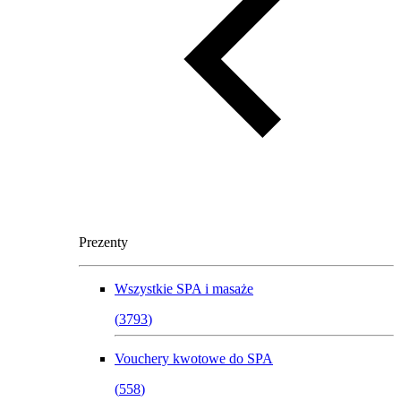
Prezenty
Wszystkie
SPA i masaże
(
3793
)
Vouchery kwotowe do SPA
(
558
)