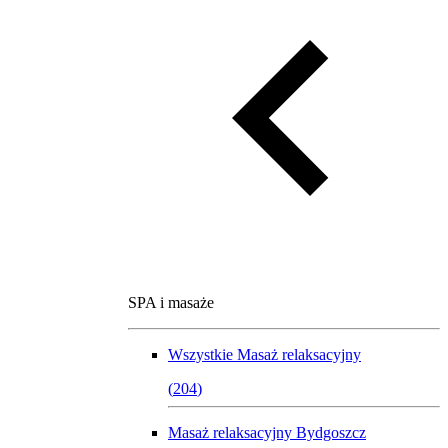
SPA i masaże
Wszystkie
Masaż relaksacyjny
(
204
)
Masaż relaksacyjny Bydgoszcz