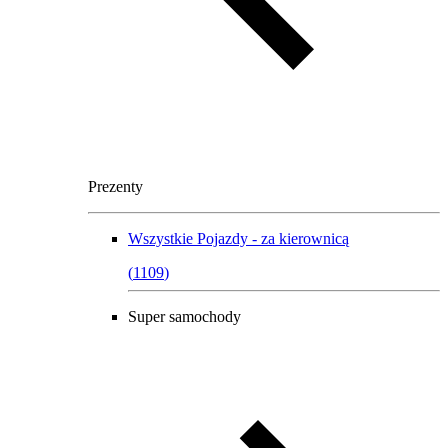
Prezenty
Wszystkie
Pojazdy - za kierownicą
(
1109
)
Super samochody