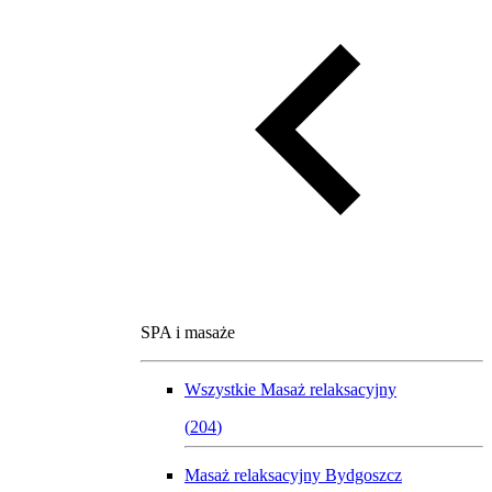
SPA i masaże
Wszystkie
Masaż relaksacyjny
(
204
)
Masaż relaksacyjny Bydgoszcz