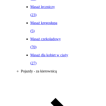
Masaż leczniczy
(
23
)
Masaż kręgosłupa
(
5
)
Masaż czekoladowy
(
70
)
Masaż dla kobiet w ciąży
(
27
)
Pojazdy - za kierownicą