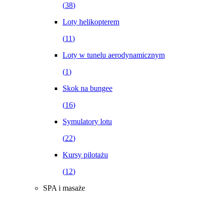
(
38
)
Loty helikopterem
(
11
)
Loty w tunelu aerodynamicznym
(
1
)
Skok na bungee
(
16
)
Symulatory lotu
(
22
)
Kursy pilotażu
(
12
)
SPA i masaże