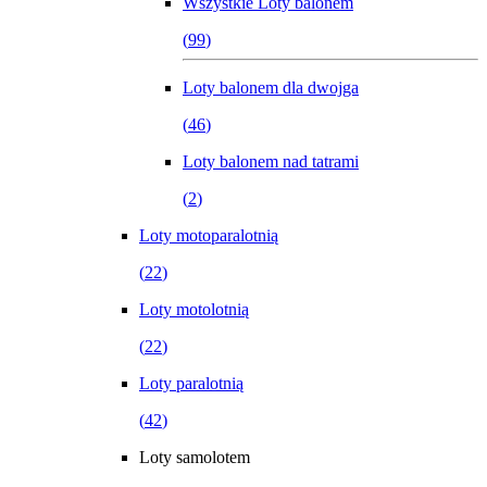
Wszystkie
Loty balonem
(
99
)
Loty balonem dla dwojga
(
46
)
Loty balonem nad tatrami
(
2
)
Loty motoparalotnią
(
22
)
Loty motolotnią
(
22
)
Loty paralotnią
(
42
)
Loty samolotem