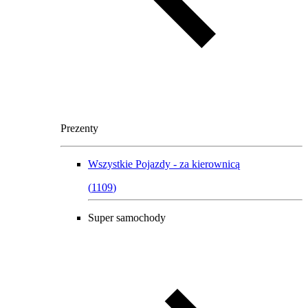
Prezenty
Wszystkie
Pojazdy - za kierownicą
(
1109
)
Super samochody