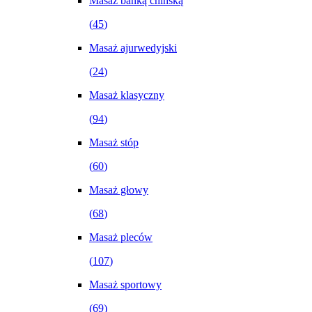
Masaż bańką chińską
(
45
)
Masaż ajurwedyjski
(
24
)
Masaż klasyczny
(
94
)
Masaż stóp
(
60
)
Masaż głowy
(
68
)
Masaż pleców
(
107
)
Masaż sportowy
(
69
)