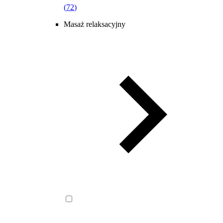
(
72
)
Masaż relaksacyjny