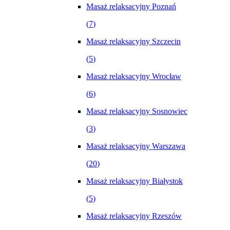
Masaż relaksacyjny Poznań
(
7
)
Masaż relaksacyjny Szczecin
(
5
)
Masaż relaksacyjny Wrocław
(
6
)
Masaż relaksacyjny Sosnowiec
(
3
)
Masaż relaksacyjny Warszawa
(
20
)
Masaż relaksacyjny Białystok
(
5
)
Masaż relaksacyjny Rzeszów