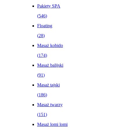
Pakiety SPA
(
546
)
Floating
(
28
)
Masaż kobido
(
174
)
Masaż balijski
(
91
)
Masaż tajski
(
186
)
Masaż twarzy
(
151
)
Masaż lomi lomi