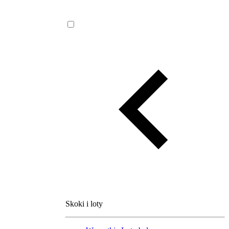
Skoki i loty