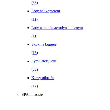
(
38
)
Loty helikopterem
(
11
)
Loty w tunelu aerodynamicznym
(
1
)
Skok na bungee
(
16
)
Symulatory lotu
(
22
)
Kursy pilotażu
(
12
)
SPA i masaże