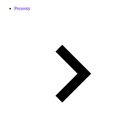
Prezenty