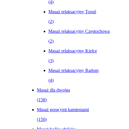
(
4
)
Masaż relaksacyjny Toruń
(
2
)
Masaż relaksacyjny Częstochowa
(
2
)
Masaż relaksacyjny Kielce
(
3
)
Masaż relaksacyjny Radom
(
4
)
Masaż dla dwojga
(
158
)
Masaż gorącymi kamieniami
(
150
)