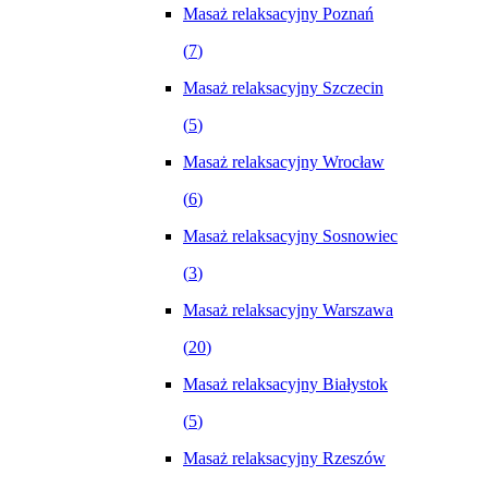
Masaż relaksacyjny Poznań
(
7
)
Masaż relaksacyjny Szczecin
(
5
)
Masaż relaksacyjny Wrocław
(
6
)
Masaż relaksacyjny Sosnowiec
(
3
)
Masaż relaksacyjny Warszawa
(
20
)
Masaż relaksacyjny Białystok
(
5
)
Masaż relaksacyjny Rzeszów