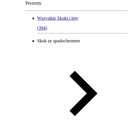
Prezenty
Wszystkie
Skoki i loty
(
394
)
Skok ze spadochronem