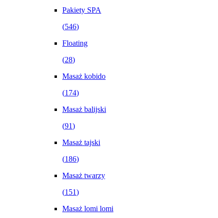
Pakiety SPA
(
546
)
Floating
(
28
)
Masaż kobido
(
174
)
Masaż balijski
(
91
)
Masaż tajski
(
186
)
Masaż twarzy
(
151
)
Masaż lomi lomi