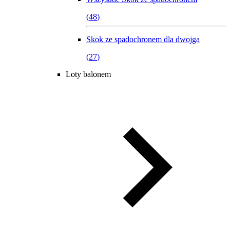
(
48
)
Skok ze spadochronem dla dwojga
(
27
)
Loty balonem