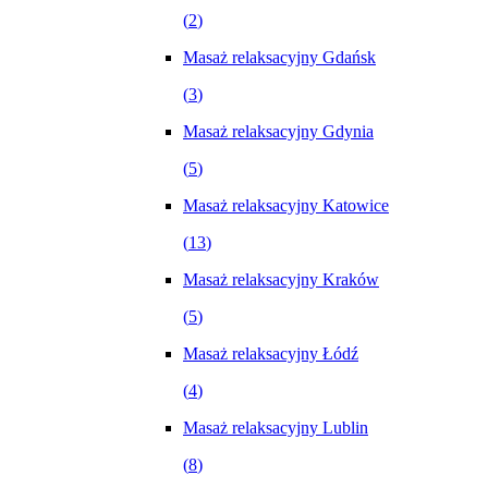
(
2
)
Masaż relaksacyjny Gdańsk
(
3
)
Masaż relaksacyjny Gdynia
(
5
)
Masaż relaksacyjny Katowice
(
13
)
Masaż relaksacyjny Kraków
(
5
)
Masaż relaksacyjny Łódź
(
4
)
Masaż relaksacyjny Lublin
(
8
)