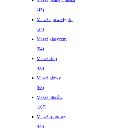
Masaż bańką chińską
(
45
)
Masaż ajurwedyjski
(
24
)
Masaż klasyczny
(
94
)
Masaż stóp
(
60
)
Masaż głowy
(
68
)
Masaż pleców
(
107
)
Masaż sportowy
(
69
)