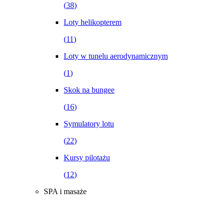
(
38
)
Loty helikopterem
(
11
)
Loty w tunelu aerodynamicznym
(
1
)
Skok na bungee
(
16
)
Symulatory lotu
(
22
)
Kursy pilotażu
(
12
)
SPA i masaże