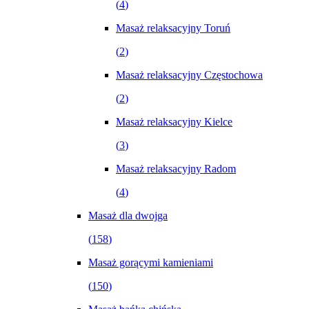
(
4
)
Masaż relaksacyjny Toruń
(
2
)
Masaż relaksacyjny Częstochowa
(
2
)
Masaż relaksacyjny Kielce
(
3
)
Masaż relaksacyjny Radom
(
4
)
Masaż dla dwojga
(
158
)
Masaż gorącymi kamieniami
(
150
)