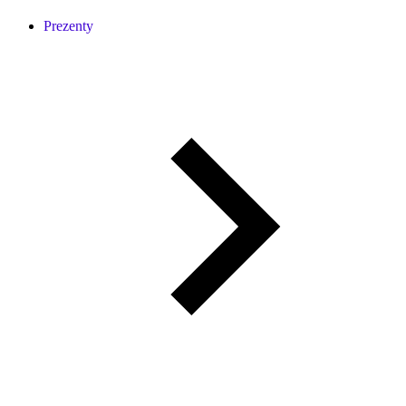
Prezenty