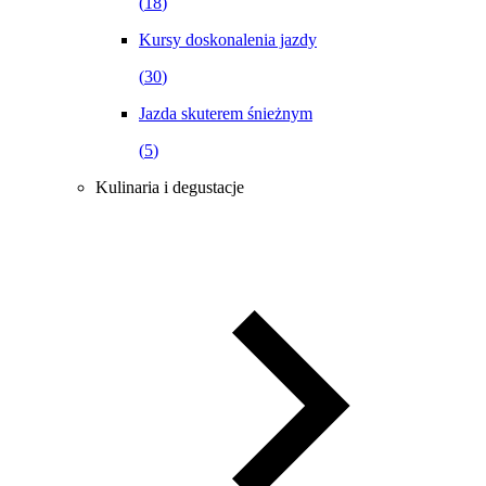
(
18
)
Kursy doskonalenia jazdy
(
30
)
Jazda skuterem śnieżnym
(
5
)
Kulinaria i degustacje