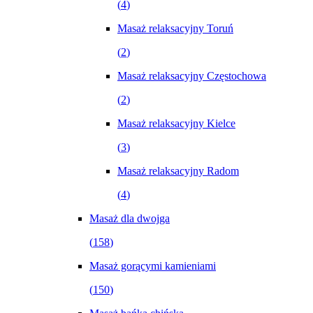
(
4
)
Masaż relaksacyjny Toruń
(
2
)
Masaż relaksacyjny Częstochowa
(
2
)
Masaż relaksacyjny Kielce
(
3
)
Masaż relaksacyjny Radom
(
4
)
Masaż dla dwojga
(
158
)
Masaż gorącymi kamieniami
(
150
)