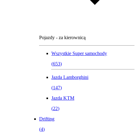
Pojazdy - za kierownicą
Wszystkie
Super samochody
(
653
)
Jazda Lamborghini
(
147
)
Jazda KTM
(
22
)
Drifting
(
4
)