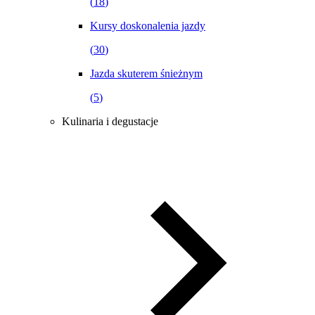
(
18
)
Kursy doskonalenia jazdy
(
30
)
Jazda skuterem śnieżnym
(
5
)
Kulinaria i degustacje