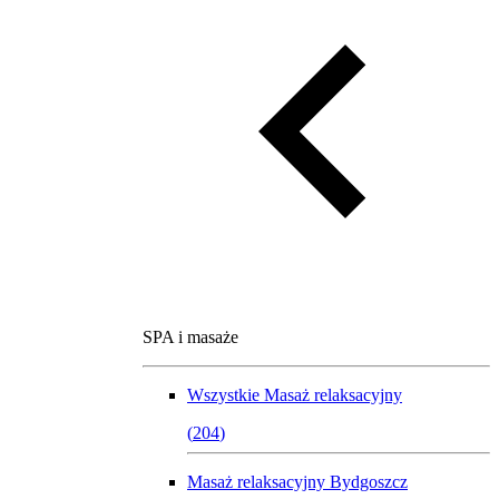
SPA i masaże
Wszystkie
Masaż relaksacyjny
(
204
)
Masaż relaksacyjny Bydgoszcz