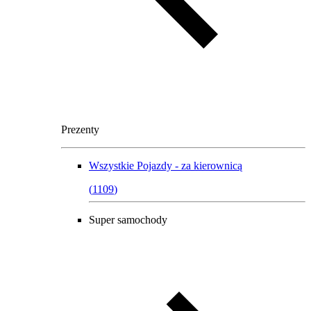
Prezenty
Wszystkie
Pojazdy - za kierownicą
(
1109
)
Super samochody