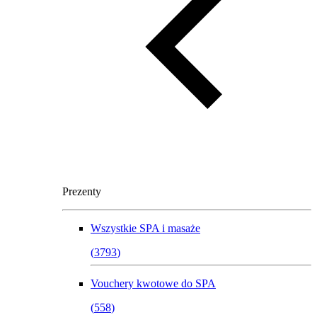
Prezenty
Wszystkie
SPA i masaże
(
3793
)
Vouchery kwotowe do SPA
(
558
)