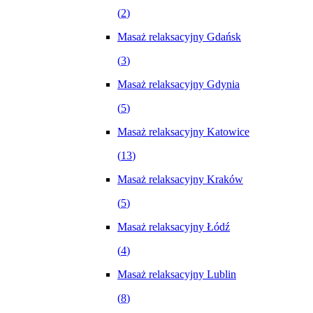
(
2
)
Masaż relaksacyjny Gdańsk
(
3
)
Masaż relaksacyjny Gdynia
(
5
)
Masaż relaksacyjny Katowice
(
13
)
Masaż relaksacyjny Kraków
(
5
)
Masaż relaksacyjny Łódź
(
4
)
Masaż relaksacyjny Lublin
(
8
)