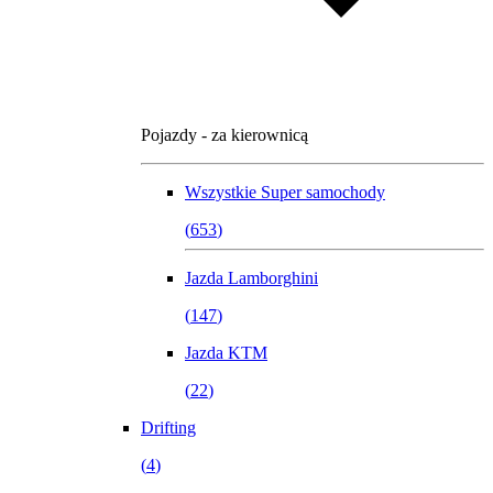
Pojazdy - za kierownicą
Wszystkie
Super samochody
(
653
)
Jazda Lamborghini
(
147
)
Jazda KTM
(
22
)
Drifting
(
4
)