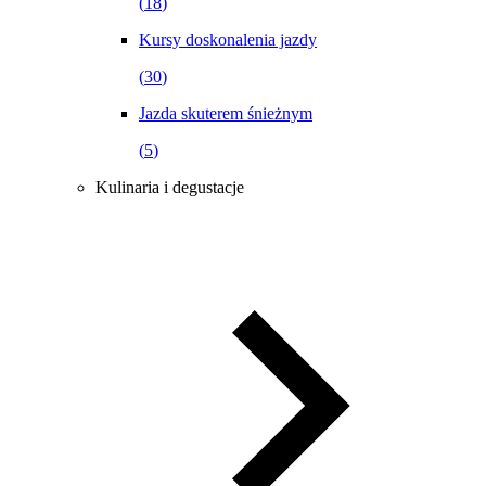
(
18
)
Kursy doskonalenia jazdy
(
30
)
Jazda skuterem śnieżnym
(
5
)
Kulinaria i degustacje