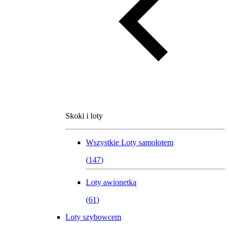
Skoki i loty
Wszystkie
Loty samolotem
(
147
)
Loty awionetką
(
61
)
Loty szybowcem