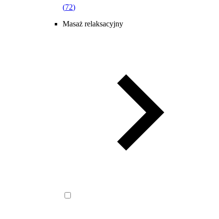
(
72
)
Masaż relaksacyjny