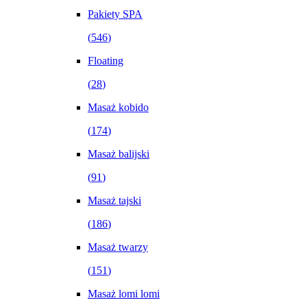
Pakiety SPA
(
546
)
Floating
(
28
)
Masaż kobido
(
174
)
Masaż balijski
(
91
)
Masaż tajski
(
186
)
Masaż twarzy
(
151
)
Masaż lomi lomi