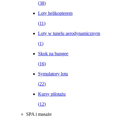
(
38
)
Loty helikopterem
(
11
)
Loty w tunelu aerodynamicznym
(
1
)
Skok na bungee
(
16
)
Symulatory lotu
(
22
)
Kursy pilotażu
(
12
)
SPA i masaże