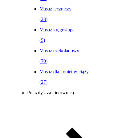
Masaż leczniczy
(
23
)
Masaż kręgosłupa
(
5
)
Masaż czekoladowy
(
70
)
Masaż dla kobiet w ciąży
(
27
)
Pojazdy - za kierownicą