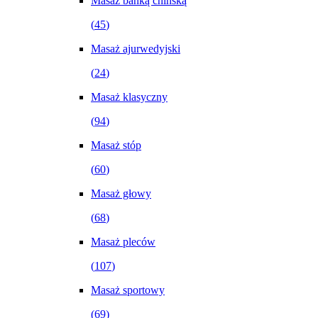
Masaż bańką chińską
(
45
)
Masaż ajurwedyjski
(
24
)
Masaż klasyczny
(
94
)
Masaż stóp
(
60
)
Masaż głowy
(
68
)
Masaż pleców
(
107
)
Masaż sportowy
(
69
)