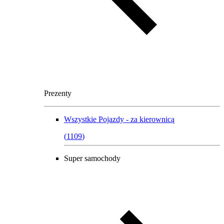
Prezenty
Wszystkie
Pojazdy - za kierownicą
(
1109
)
Super samochody