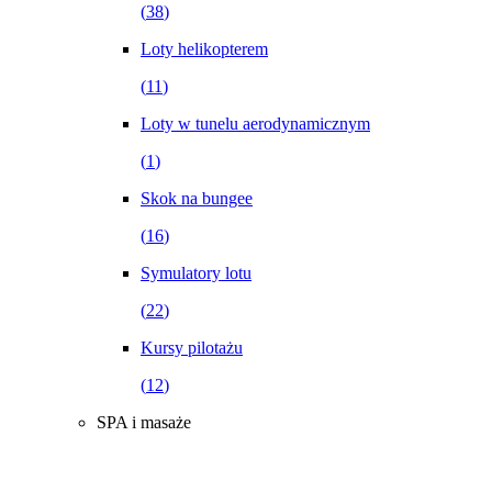
(
38
)
Loty helikopterem
(
11
)
Loty w tunelu aerodynamicznym
(
1
)
Skok na bungee
(
16
)
Symulatory lotu
(
22
)
Kursy pilotażu
(
12
)
SPA i masaże