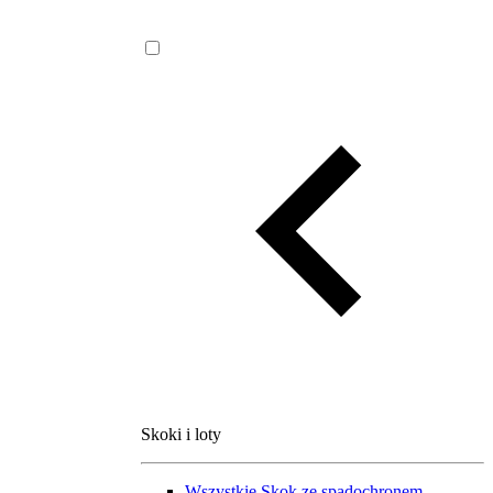
Skoki i loty
Wszystkie
Skok ze spadochronem