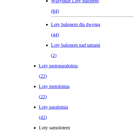
Wszystkie
Loty balonem
(
84
)
Loty balonem dla dwojga
(
44
)
Loty balonem nad tatrami
(
2
)
Loty motoparalotnią
(
22
)
Loty motolotnią
(
22
)
Loty paralotnią
(
42
)
Loty samolotem