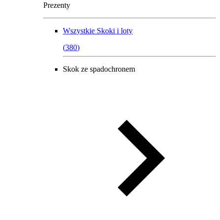
Prezenty
Wszystkie
Skoki i loty
(
380
)
Skok ze spadochronem