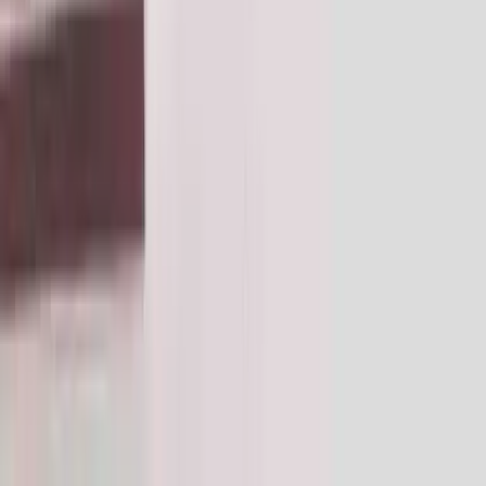
Prezenty
Wszystkie
Kulinaria i degustacje
(
800
)
Kolacje dla dwojga
(
482
)
Kolacja w ciemności
(
7
)
Warsztaty i kursy kulinarne
(
102
)
Degustacje wina
(
80
)