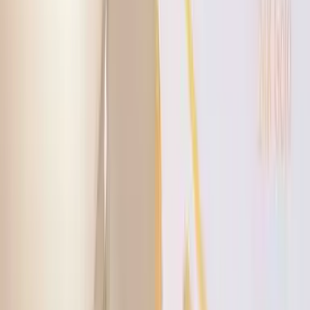
(
72
)
Masaż relaksacyjny