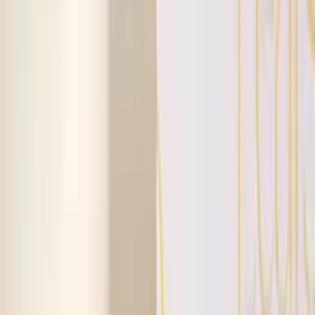
(
38
)
Loty helikopterem
(
11
)
Loty w tunelu aerodynamicznym
(
1
)
Skok na bungee
(
16
)
Symulatory lotu
(
22
)
Kursy pilotażu
(
12
)
SPA i masaże