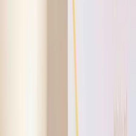
Prezenty
Wszystkie
SPA i masaże
(
3793
)
Vouchery kwotowe do SPA
(
558
)