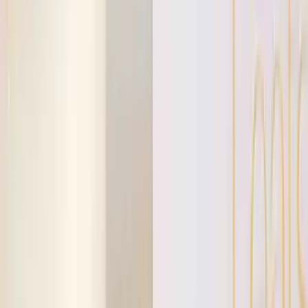
Skoki i loty
Wszystkie
Loty samolotem
(
147
)
Loty awionetką
(
61
)
Loty szybowcem