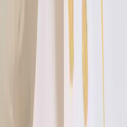
(
4
)
Masaż relaksacyjny Toruń
(
2
)
Masaż relaksacyjny Częstochowa
(
2
)
Masaż relaksacyjny Kielce
(
3
)
Masaż relaksacyjny Radom
(
4
)
Masaż dla dwojga
(
158
)
Masaż gorącymi kamieniami
(
150
)