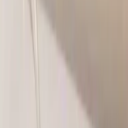
Prezenty