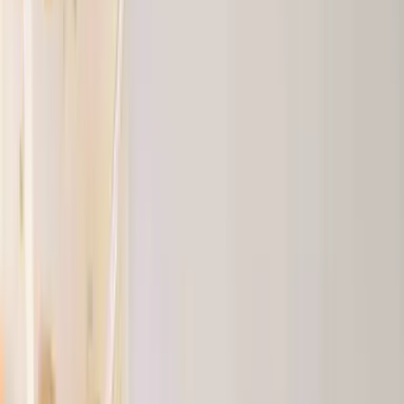
Prezenty
Wszystkie
Skoki i loty
(
380
)
Skok ze spadochronem