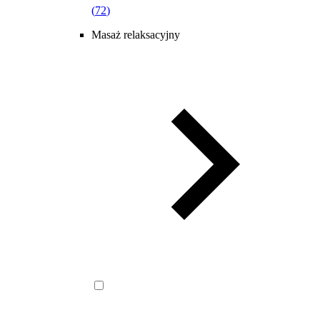
(
72
)
Masaż relaksacyjny