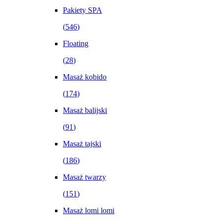
Pakiety SPA
(
546
)
Floating
(
28
)
Masaż kobido
(
174
)
Masaż balijski
(
91
)
Masaż tajski
(
186
)
Masaż twarzy
(
151
)
Masaż lomi lomi