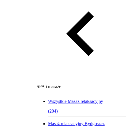
SPA i masaże
Wszystkie
Masaż relaksacyjny
(
204
)
Masaż relaksacyjny Bydgoszcz