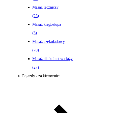
Masaż leczniczy
(
23
)
Masaż kręgosłupa
(
5
)
Masaż czekoladowy
(
70
)
Masaż dla kobiet w ciąży
(
27
)
Pojazdy - za kierownicą