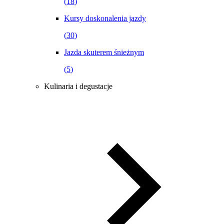
(
18
)
Kursy doskonalenia jazdy
(
30
)
Jazda skuterem śnieżnym
(
5
)
Kulinaria i degustacje