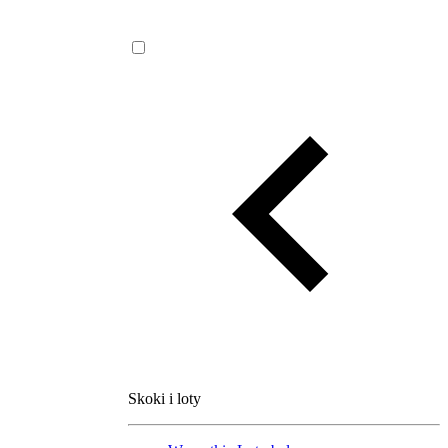
Skoki i loty