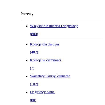
Prezenty
Wszystkie
Kulinaria i degustacje
(
800
)
Kolacje dla dwojga
(
482
)
Kolacja w ciemności
(
7
)
Warsztaty i kursy kulinarne
(
102
)
Degustacje wina
(
80
)