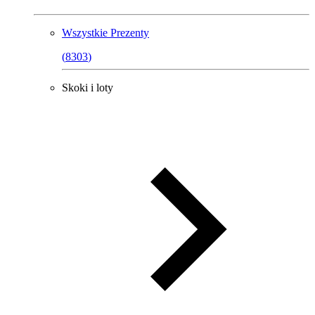
Wszystkie
Prezenty
(
8303
)
Skoki i loty