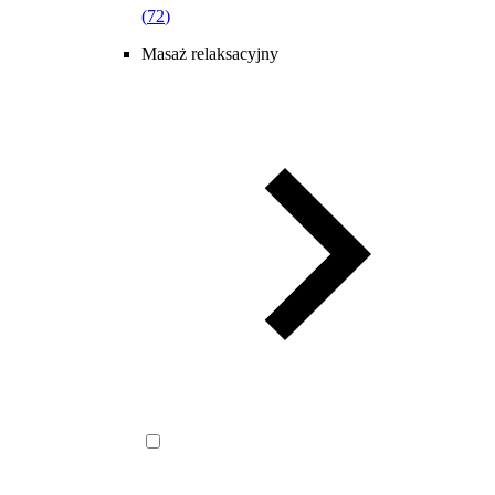
(
72
)
Masaż relaksacyjny