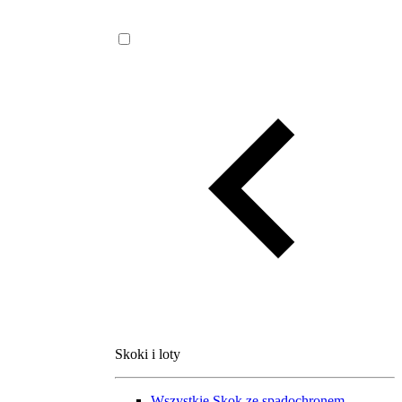
Skoki i loty
Wszystkie
Skok ze spadochronem