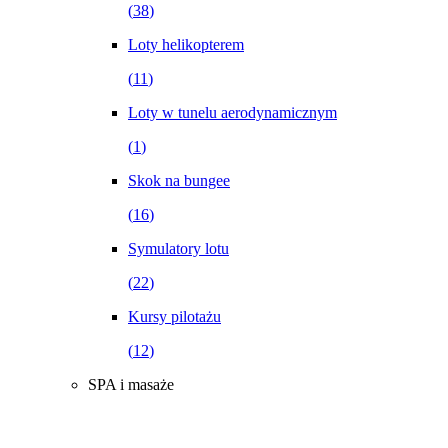
(
38
)
Loty helikopterem
(
11
)
Loty w tunelu aerodynamicznym
(
1
)
Skok na bungee
(
16
)
Symulatory lotu
(
22
)
Kursy pilotażu
(
12
)
SPA i masaże