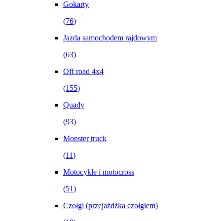
Gokarty
(
76
)
Jazda samochodem rajdowym
(
63
)
Off road 4x4
(
155
)
Quady
(
93
)
Monster truck
(
11
)
Motocykle i motocross
(
51
)
Czołgi (przejażdżka czołgiem)