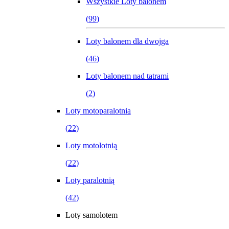
Wszystkie
Loty balonem
(
99
)
Loty balonem dla dwojga
(
46
)
Loty balonem nad tatrami
(
2
)
Loty motoparalotnią
(
22
)
Loty motolotnią
(
22
)
Loty paralotnią
(
42
)
Loty samolotem