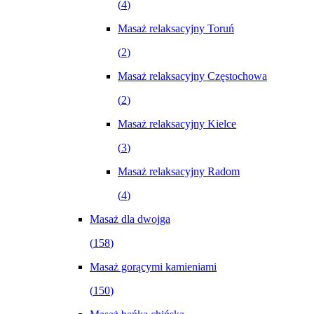
(
4
)
Masaż relaksacyjny Toruń
(
2
)
Masaż relaksacyjny Częstochowa
(
2
)
Masaż relaksacyjny Kielce
(
3
)
Masaż relaksacyjny Radom
(
4
)
Masaż dla dwojga
(
158
)
Masaż gorącymi kamieniami
(
150
)