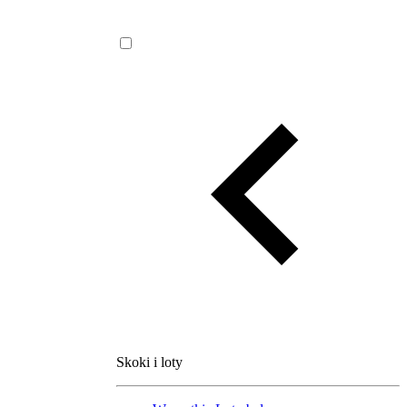
Skoki i loty