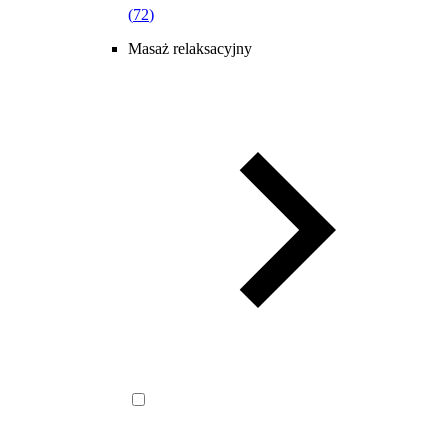
(
72
)
Masaż relaksacyjny