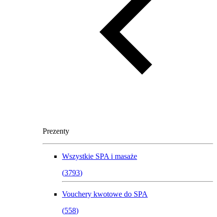
Prezenty
Wszystkie
SPA i masaże
(
3793
)
Vouchery kwotowe do SPA
(
558
)