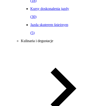
(
18
)
Kursy doskonalenia jazdy
(
30
)
Jazda skuterem śnieżnym
(
5
)
Kulinaria i degustacje