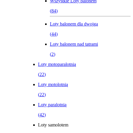
Wszystkie
Loty balonem
(
84
)
Loty balonem dla dwojga
(
44
)
Loty balonem nad tatrami
(
2
)
Loty motoparalotnią
(
22
)
Loty motolotnią
(
22
)
Loty paralotnią
(
42
)
Loty samolotem