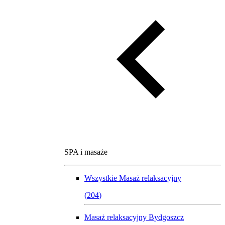
SPA i masaże
Wszystkie
Masaż relaksacyjny
(
204
)
Masaż relaksacyjny Bydgoszcz