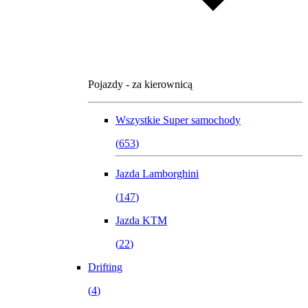
Pojazdy - za kierownicą
Wszystkie
Super samochody
(
653
)
Jazda Lamborghini
(
147
)
Jazda KTM
(
22
)
Drifting
(
4
)