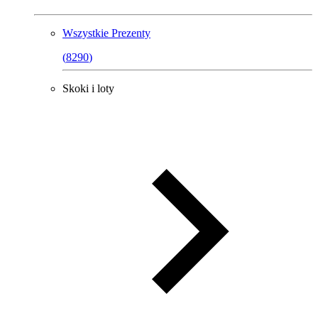
Wszystkie
Prezenty
(
8290
)
Skoki i loty