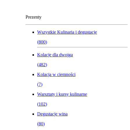
Prezenty
Wszystkie
Kulinaria i degustacje
(
800
)
Kolacje dla dwojga
(
482
)
Kolacja w ciemności
(
7
)
Warsztaty i kursy kulinarne
(
102
)
Degustacje wina
(
80
)