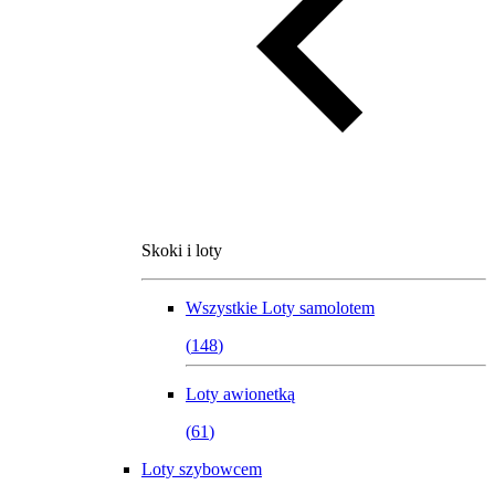
Skoki i loty
Wszystkie
Loty samolotem
(
148
)
Loty awionetką
(
61
)
Loty szybowcem