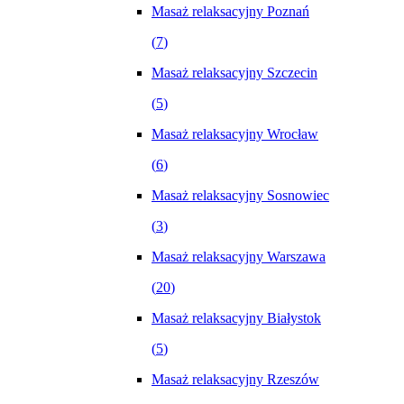
Masaż relaksacyjny Poznań
(
7
)
Masaż relaksacyjny Szczecin
(
5
)
Masaż relaksacyjny Wrocław
(
6
)
Masaż relaksacyjny Sosnowiec
(
3
)
Masaż relaksacyjny Warszawa
(
20
)
Masaż relaksacyjny Białystok
(
5
)
Masaż relaksacyjny Rzeszów