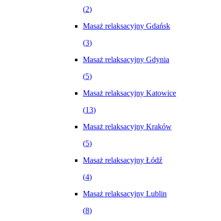
(
2
)
Masaż relaksacyjny Gdańsk
(
3
)
Masaż relaksacyjny Gdynia
(
5
)
Masaż relaksacyjny Katowice
(
13
)
Masaż relaksacyjny Kraków
(
5
)
Masaż relaksacyjny Łódź
(
4
)
Masaż relaksacyjny Lublin
(
8
)