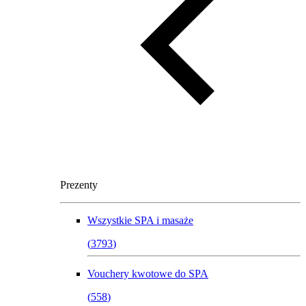
Prezenty
Wszystkie
SPA i masaże
(
3793
)
Vouchery kwotowe do SPA
(
558
)