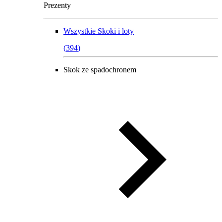
Prezenty
Wszystkie
Skoki i loty
(
394
)
Skok ze spadochronem