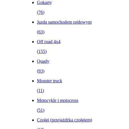
Gokarty
(
76
)
Jazda samochodem rajdowym
(
63
)
Off road 4x4
(
155
)
Quady
(
93
)
Monster truck
(
11
)
Motocykle i motocross
(
51
)
Czołgi (przejażdżka czołgiem)