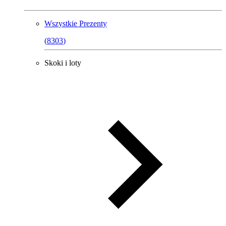
Wszystkie
Prezenty
(
8303
)
Skoki i loty