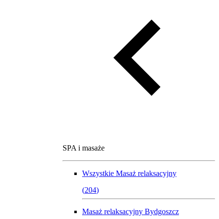
SPA i masaże
Wszystkie
Masaż relaksacyjny
(
204
)
Masaż relaksacyjny Bydgoszcz