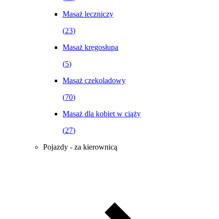
Masaż leczniczy
(
23
)
Masaż kręgosłupa
(
5
)
Masaż czekoladowy
(
70
)
Masaż dla kobiet w ciąży
(
27
)
Pojazdy - za kierownicą