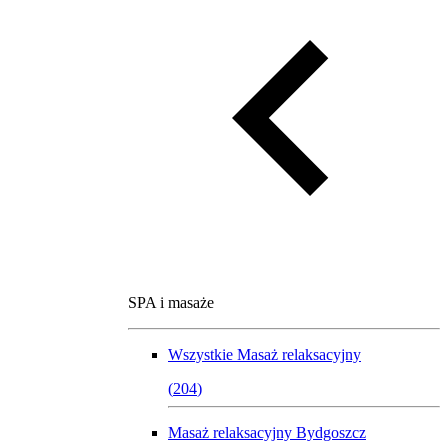
SPA i masaże
Wszystkie
Masaż relaksacyjny
(
204
)
Masaż relaksacyjny Bydgoszcz