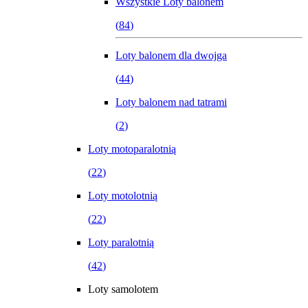
Wszystkie
Loty balonem
(
84
)
Loty balonem dla dwojga
(
44
)
Loty balonem nad tatrami
(
2
)
Loty motoparalotnią
(
22
)
Loty motolotnią
(
22
)
Loty paralotnią
(
42
)
Loty samolotem