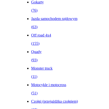
Gokarty
(
76
)
Jazda samochodem rajdowym
(
63
)
Off road 4x4
(
155
)
Quady
(
93
)
Monster truck
(
11
)
Motocykle i motocross
(
51
)
Czołgi (przejażdżka czołgiem)