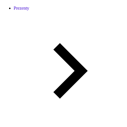
Prezenty