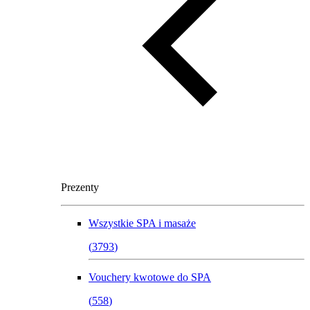
Prezenty
Wszystkie
SPA i masaże
(
3793
)
Vouchery kwotowe do SPA
(
558
)