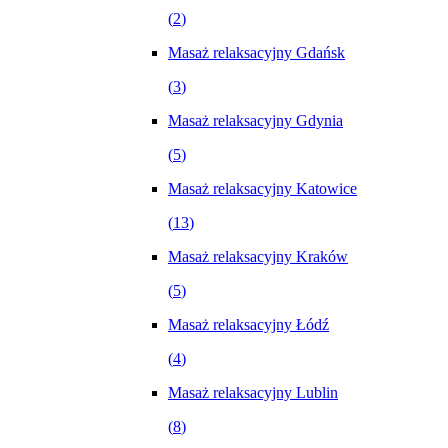
(
2
)
Masaż relaksacyjny Gdańsk
(
3
)
Masaż relaksacyjny Gdynia
(
5
)
Masaż relaksacyjny Katowice
(
13
)
Masaż relaksacyjny Kraków
(
5
)
Masaż relaksacyjny Łódź
(
4
)
Masaż relaksacyjny Lublin
(
8
)