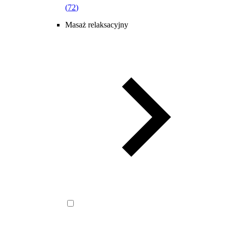
(
72
)
Masaż relaksacyjny