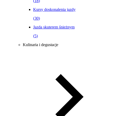
(
18
)
Kursy doskonalenia jazdy
(
30
)
Jazda skuterem śnieżnym
(
5
)
Kulinaria i degustacje