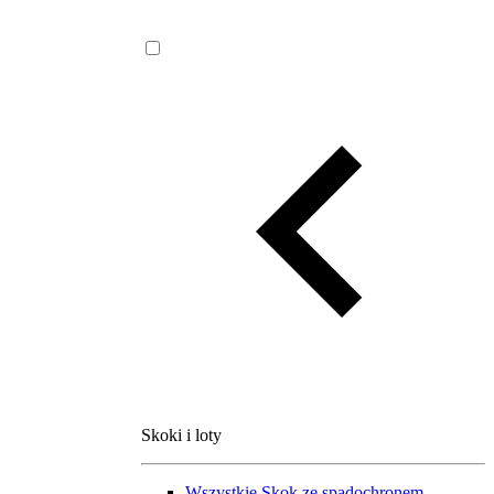
Skoki i loty
Wszystkie
Skok ze spadochronem