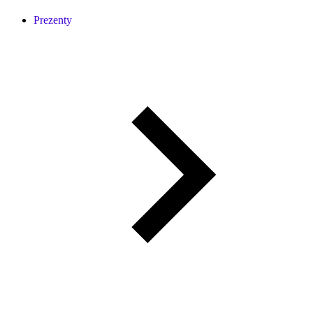
Prezenty