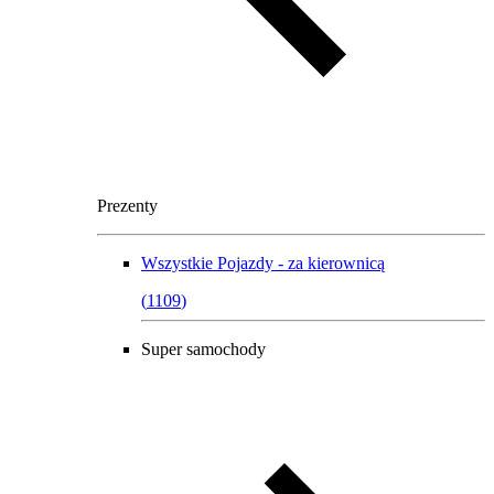
Prezenty
Wszystkie
Pojazdy - za kierownicą
(
1109
)
Super samochody