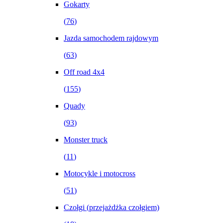
Gokarty
(
76
)
Jazda samochodem rajdowym
(
63
)
Off road 4x4
(
155
)
Quady
(
93
)
Monster truck
(
11
)
Motocykle i motocross
(
51
)
Czołgi (przejażdżka czołgiem)