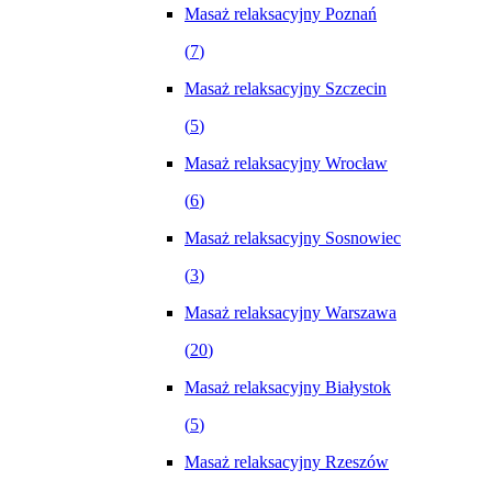
Masaż relaksacyjny Poznań
(
7
)
Masaż relaksacyjny Szczecin
(
5
)
Masaż relaksacyjny Wrocław
(
6
)
Masaż relaksacyjny Sosnowiec
(
3
)
Masaż relaksacyjny Warszawa
(
20
)
Masaż relaksacyjny Białystok
(
5
)
Masaż relaksacyjny Rzeszów