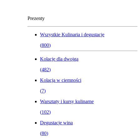
Prezenty
Wszystkie
Kulinaria i degustacje
(
800
)
Kolacje dla dwojga
(
482
)
Kolacja w ciemności
(
7
)
Warsztaty i kursy kulinarne
(
102
)
Degustacje wina
(
80
)