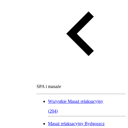
SPA i masaże
Wszystkie
Masaż relaksacyjny
(
204
)
Masaż relaksacyjny Bydgoszcz