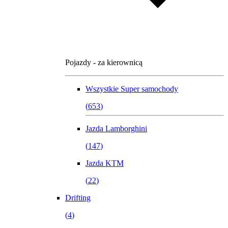
Pojazdy - za kierownicą
Wszystkie
Super samochody
(
653
)
Jazda Lamborghini
(
147
)
Jazda KTM
(
22
)
Drifting
(
4
)