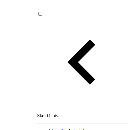
Skoki i loty