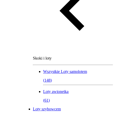
Skoki i loty
Wszystkie
Loty samolotem
(
148
)
Loty awionetką
(
61
)
Loty szybowcem