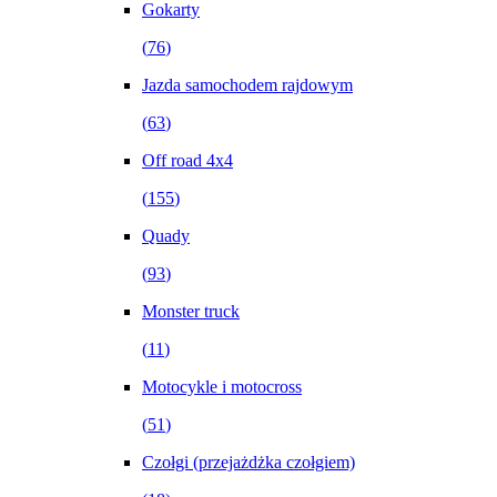
Gokarty
(
76
)
Jazda samochodem rajdowym
(
63
)
Off road 4x4
(
155
)
Quady
(
93
)
Monster truck
(
11
)
Motocykle i motocross
(
51
)
Czołgi (przejażdżka czołgiem)