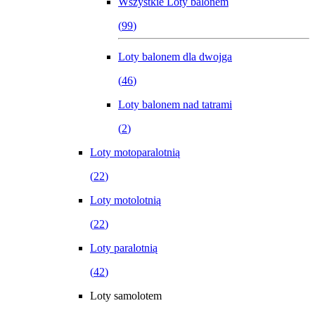
Wszystkie
Loty balonem
(
99
)
Loty balonem dla dwojga
(
46
)
Loty balonem nad tatrami
(
2
)
Loty motoparalotnią
(
22
)
Loty motolotnią
(
22
)
Loty paralotnią
(
42
)
Loty samolotem