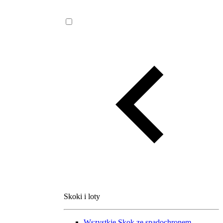
Skoki i loty
Wszystkie
Skok ze spadochronem