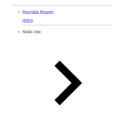
Wszystkie
Prezenty
(
8303
)
Skoki i loty