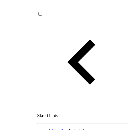
Skoki i loty