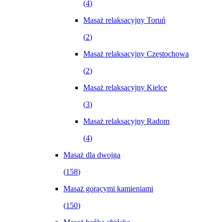
(
4
)
Masaż relaksacyjny Toruń
(
2
)
Masaż relaksacyjny Częstochowa
(
2
)
Masaż relaksacyjny Kielce
(
3
)
Masaż relaksacyjny Radom
(
4
)
Masaż dla dwojga
(
158
)
Masaż gorącymi kamieniami
(
150
)