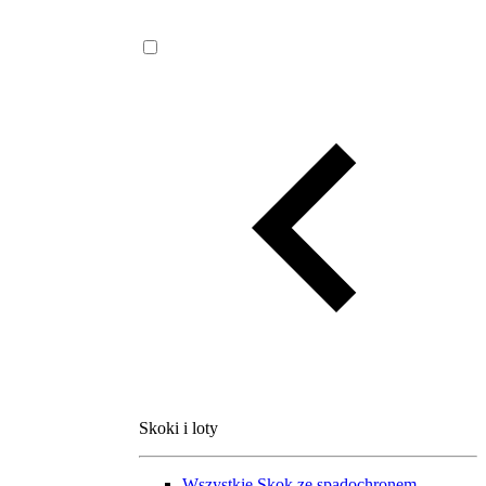
Skoki i loty
Wszystkie
Skok ze spadochronem