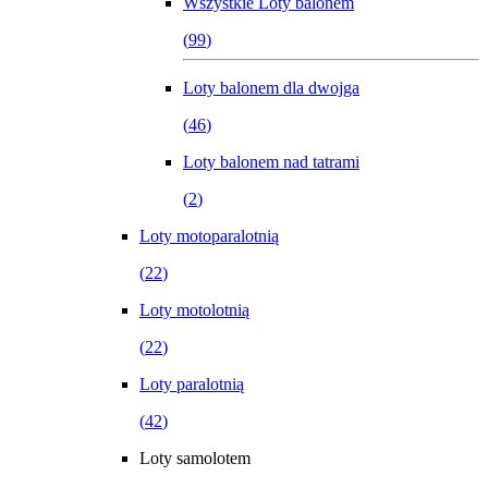
Wszystkie
Loty balonem
(
99
)
Loty balonem dla dwojga
(
46
)
Loty balonem nad tatrami
(
2
)
Loty motoparalotnią
(
22
)
Loty motolotnią
(
22
)
Loty paralotnią
(
42
)
Loty samolotem