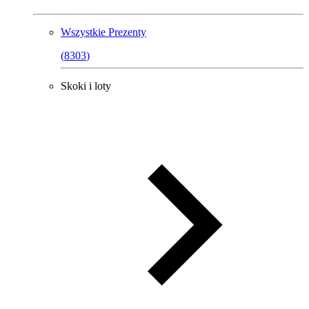
Wszystkie
Prezenty
(
8303
)
Skoki i loty