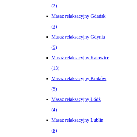
(
2
)
Masaż relaksacyjny Gdańsk
(
3
)
Masaż relaksacyjny Gdynia
(
5
)
Masaż relaksacyjny Katowice
(
13
)
Masaż relaksacyjny Kraków
(
5
)
Masaż relaksacyjny Łódź
(
4
)
Masaż relaksacyjny Lublin
(
8
)