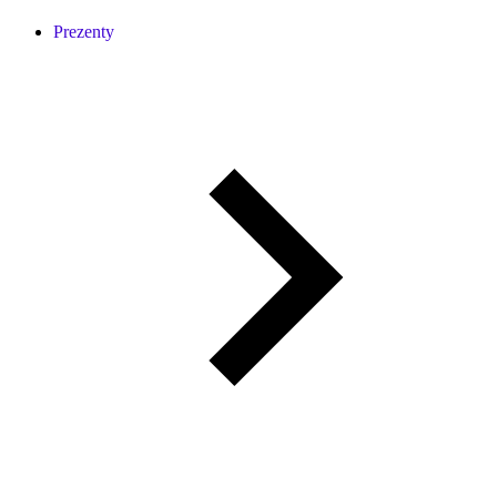
Prezenty