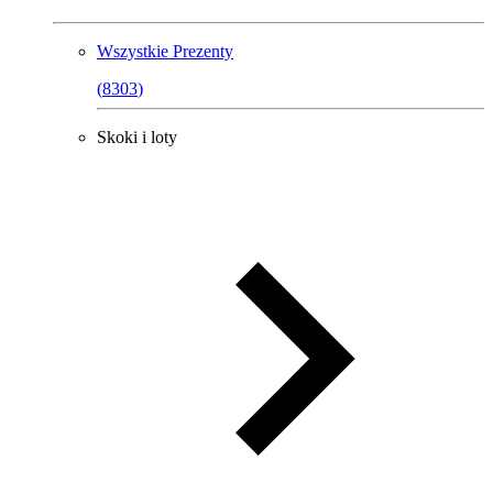
Wszystkie
Prezenty
(
8303
)
Skoki i loty