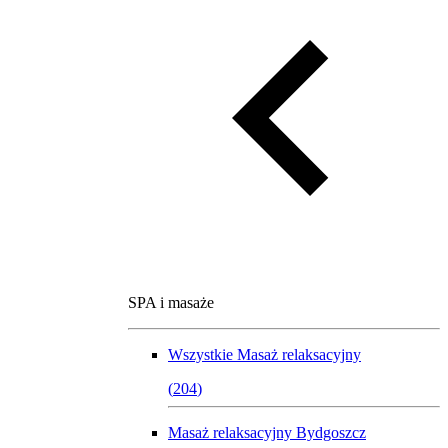
SPA i masaże
Wszystkie
Masaż relaksacyjny
(
204
)
Masaż relaksacyjny Bydgoszcz