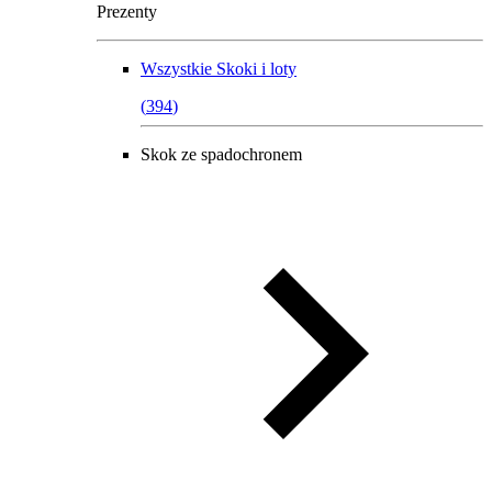
Prezenty
Wszystkie
Skoki i loty
(
394
)
Skok ze spadochronem