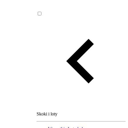
Skoki i loty