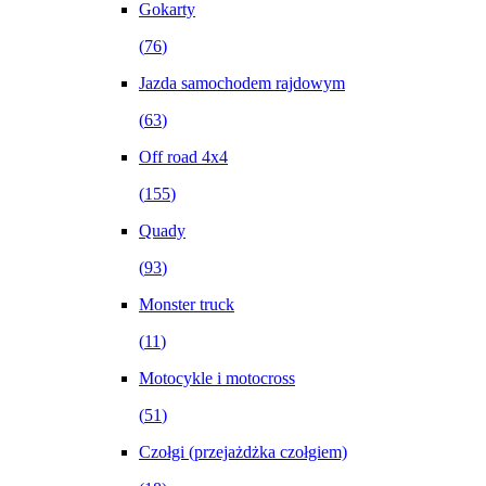
Gokarty
(
76
)
Jazda samochodem rajdowym
(
63
)
Off road 4x4
(
155
)
Quady
(
93
)
Monster truck
(
11
)
Motocykle i motocross
(
51
)
Czołgi (przejażdżka czołgiem)