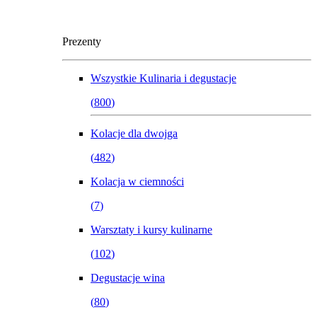
Prezenty
Wszystkie
Kulinaria i degustacje
(
800
)
Kolacje dla dwojga
(
482
)
Kolacja w ciemności
(
7
)
Warsztaty i kursy kulinarne
(
102
)
Degustacje wina
(
80
)