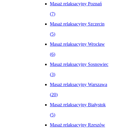
Masaż relaksacyjny Poznań
(
7
)
Masaż relaksacyjny Szczecin
(
5
)
Masaż relaksacyjny Wrocław
(
6
)
Masaż relaksacyjny Sosnowiec
(
3
)
Masaż relaksacyjny Warszawa
(
20
)
Masaż relaksacyjny Białystok
(
5
)
Masaż relaksacyjny Rzeszów