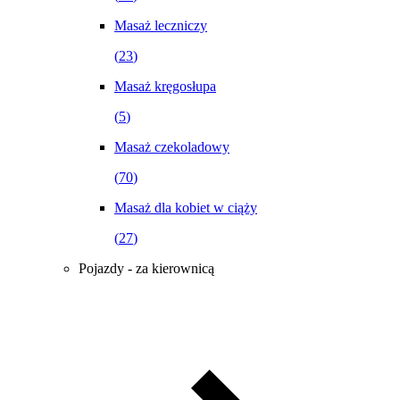
Masaż leczniczy
(
23
)
Masaż kręgosłupa
(
5
)
Masaż czekoladowy
(
70
)
Masaż dla kobiet w ciąży
(
27
)
Pojazdy - za kierownicą