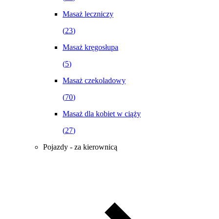
Masaż leczniczy
(
23
)
Masaż kręgosłupa
(
5
)
Masaż czekoladowy
(
70
)
Masaż dla kobiet w ciąży
(
27
)
Pojazdy - za kierownicą