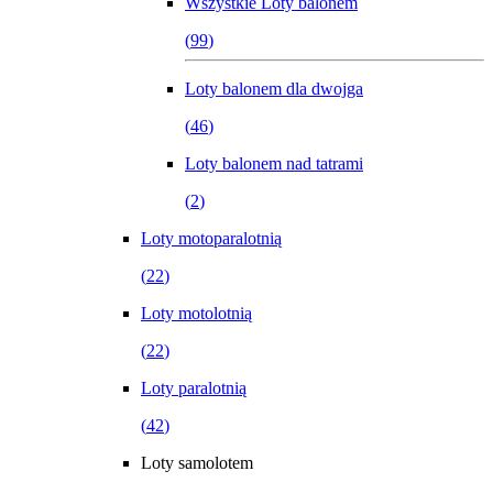
Wszystkie
Loty balonem
(
99
)
Loty balonem dla dwojga
(
46
)
Loty balonem nad tatrami
(
2
)
Loty motoparalotnią
(
22
)
Loty motolotnią
(
22
)
Loty paralotnią
(
42
)
Loty samolotem