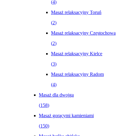
(
4
)
Masaż relaksacyjny Toruń
(
2
)
Masaż relaksacyjny Częstochowa
(
2
)
Masaż relaksacyjny Kielce
(
3
)
Masaż relaksacyjny Radom
(
4
)
Masaż dla dwojga
(
158
)
Masaż gorącymi kamieniami
(
150
)