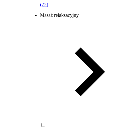
(
72
)
Masaż relaksacyjny