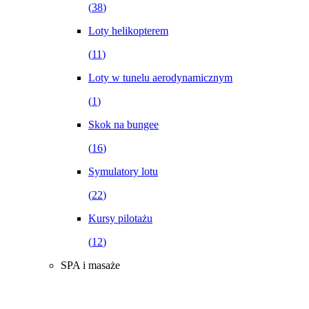
(
38
)
Loty helikopterem
(
11
)
Loty w tunelu aerodynamicznym
(
1
)
Skok na bungee
(
16
)
Symulatory lotu
(
22
)
Kursy pilotażu
(
12
)
SPA i masaże