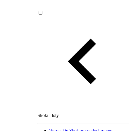
Skoki i loty
Wszystkie
Skok ze spadochronem