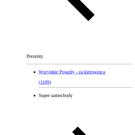
Prezenty
Wszystkie
Pojazdy - za kierownicą
(
1109
)
Super samochody