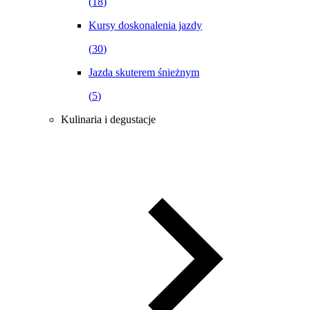
(
18
)
Kursy doskonalenia jazdy
(
30
)
Jazda skuterem śnieżnym
(
5
)
Kulinaria i degustacje