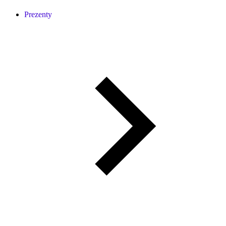
Prezenty