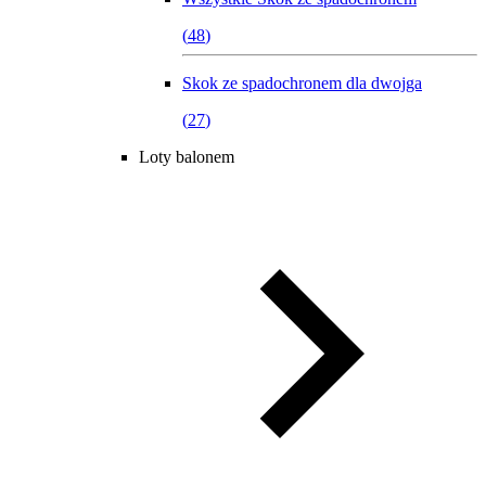
(
48
)
Skok ze spadochronem dla dwojga
(
27
)
Loty balonem