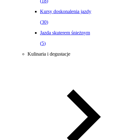
(
18
)
Kursy doskonalenia jazdy
(
30
)
Jazda skuterem śnieżnym
(
5
)
Kulinaria i degustacje