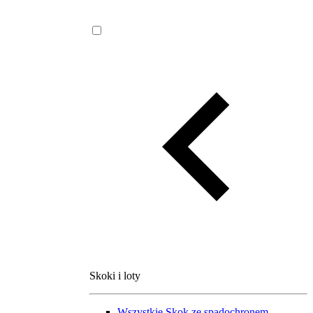
Skoki i loty
Wszystkie
Skok ze spadochronem