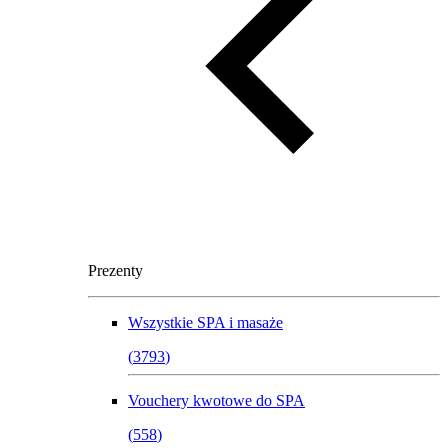
Prezenty
Wszystkie
SPA i masaże
(
3793
)
Vouchery kwotowe do SPA
(
558
)