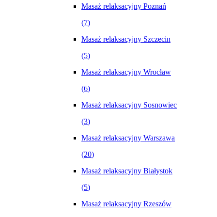
Masaż relaksacyjny Poznań
(
7
)
Masaż relaksacyjny Szczecin
(
5
)
Masaż relaksacyjny Wrocław
(
6
)
Masaż relaksacyjny Sosnowiec
(
3
)
Masaż relaksacyjny Warszawa
(
20
)
Masaż relaksacyjny Białystok
(
5
)
Masaż relaksacyjny Rzeszów