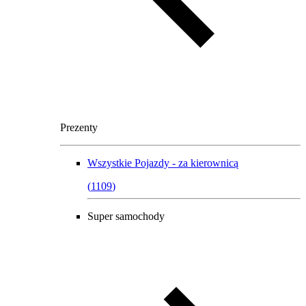
Prezenty
Wszystkie
Pojazdy - za kierownicą
(
1109
)
Super samochody