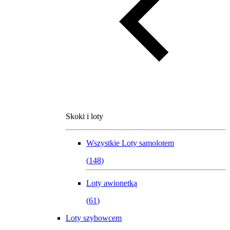
Skoki i loty
Wszystkie
Loty samolotem
(
148
)
Loty awionetką
(
61
)
Loty szybowcem