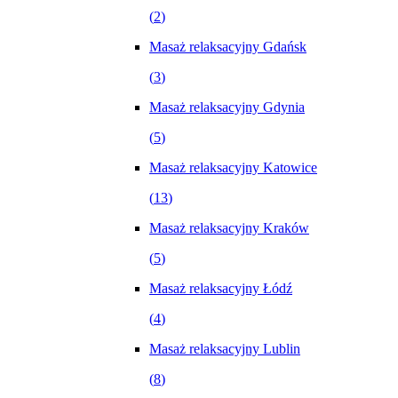
(
2
)
Masaż relaksacyjny Gdańsk
(
3
)
Masaż relaksacyjny Gdynia
(
5
)
Masaż relaksacyjny Katowice
(
13
)
Masaż relaksacyjny Kraków
(
5
)
Masaż relaksacyjny Łódź
(
4
)
Masaż relaksacyjny Lublin
(
8
)