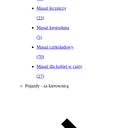
Masaż leczniczy
(
23
)
Masaż kręgosłupa
(
5
)
Masaż czekoladowy
(
70
)
Masaż dla kobiet w ciąży
(
27
)
Pojazdy - za kierownicą