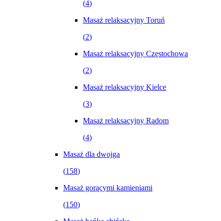
(
4
)
Masaż relaksacyjny Toruń
(
2
)
Masaż relaksacyjny Częstochowa
(
2
)
Masaż relaksacyjny Kielce
(
3
)
Masaż relaksacyjny Radom
(
4
)
Masaż dla dwojga
(
158
)
Masaż gorącymi kamieniami
(
150
)