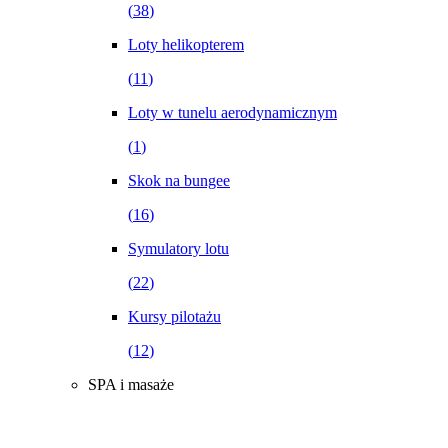
(
38
)
Loty helikopterem
(
11
)
Loty w tunelu aerodynamicznym
(
1
)
Skok na bungee
(
16
)
Symulatory lotu
(
22
)
Kursy pilotażu
(
12
)
SPA i masaże