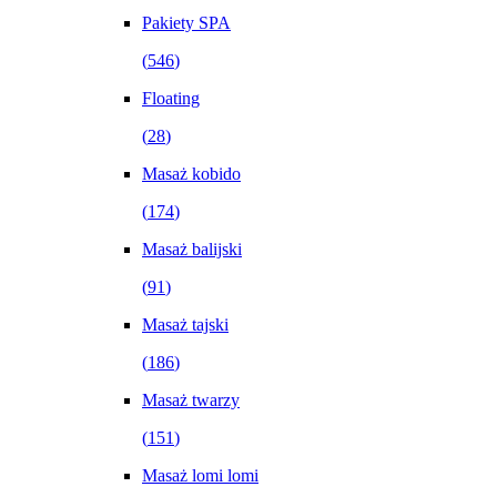
Pakiety SPA
(
546
)
Floating
(
28
)
Masaż kobido
(
174
)
Masaż balijski
(
91
)
Masaż tajski
(
186
)
Masaż twarzy
(
151
)
Masaż lomi lomi