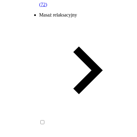
(
72
)
Masaż relaksacyjny