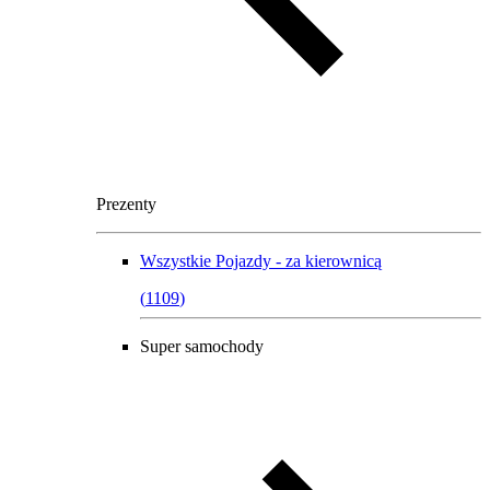
Prezenty
Wszystkie
Pojazdy - za kierownicą
(
1109
)
Super samochody