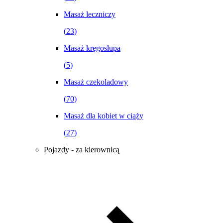
Masaż leczniczy
(
23
)
Masaż kręgosłupa
(
5
)
Masaż czekoladowy
(
70
)
Masaż dla kobiet w ciąży
(
27
)
Pojazdy - za kierownicą