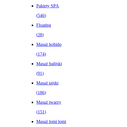
Pakiety SPA
(
546
)
Floating
(
28
)
Masaż kobido
(
174
)
Masaż balijski
(
91
)
Masaż tajski
(
186
)
Masaż twarzy
(
151
)
Masaż lomi lomi