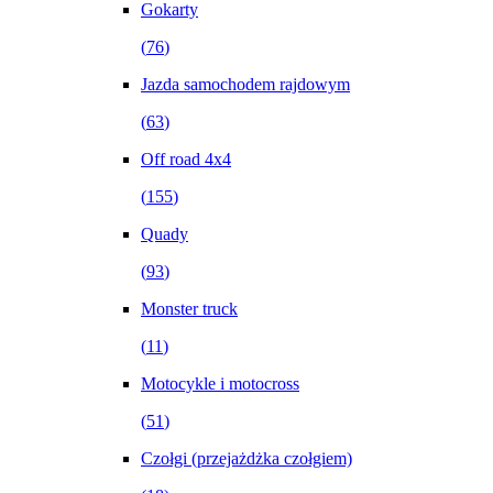
Gokarty
(
76
)
Jazda samochodem rajdowym
(
63
)
Off road 4x4
(
155
)
Quady
(
93
)
Monster truck
(
11
)
Motocykle i motocross
(
51
)
Czołgi (przejażdżka czołgiem)