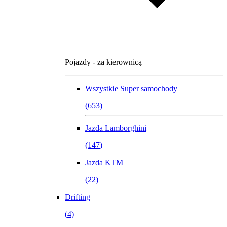
Pojazdy - za kierownicą
Wszystkie
Super samochody
(
653
)
Jazda Lamborghini
(
147
)
Jazda KTM
(
22
)
Drifting
(
4
)