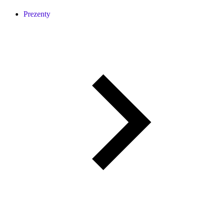
Prezenty