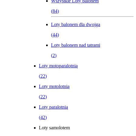
Wszystkie
Loty balonem
(
84
)
Loty balonem dla dwojga
(
44
)
Loty balonem nad tatrami
(
2
)
Loty motoparalotnią
(
22
)
Loty motolotnią
(
22
)
Loty paralotnią
(
42
)
Loty samolotem