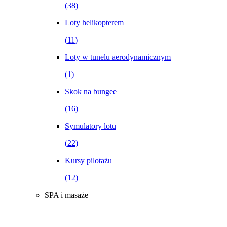
(
38
)
Loty helikopterem
(
11
)
Loty w tunelu aerodynamicznym
(
1
)
Skok na bungee
(
16
)
Symulatory lotu
(
22
)
Kursy pilotażu
(
12
)
SPA i masaże