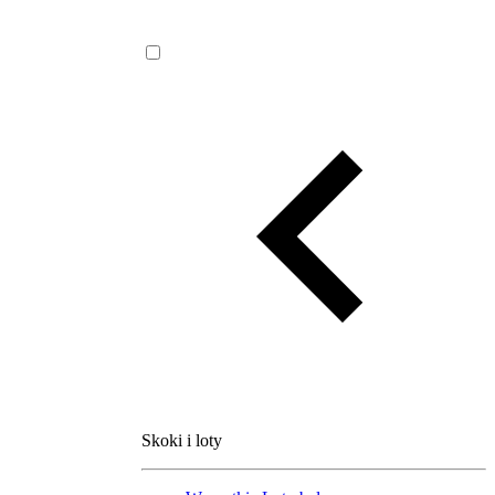
Skoki i loty