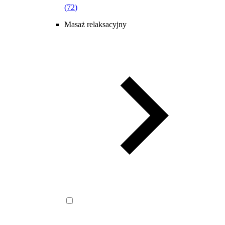
(
72
)
Masaż relaksacyjny