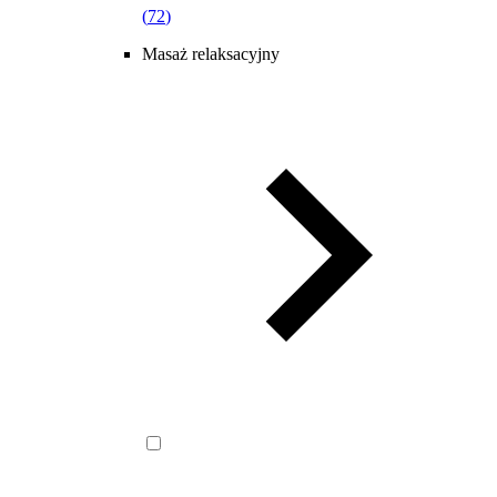
(
72
)
Masaż relaksacyjny