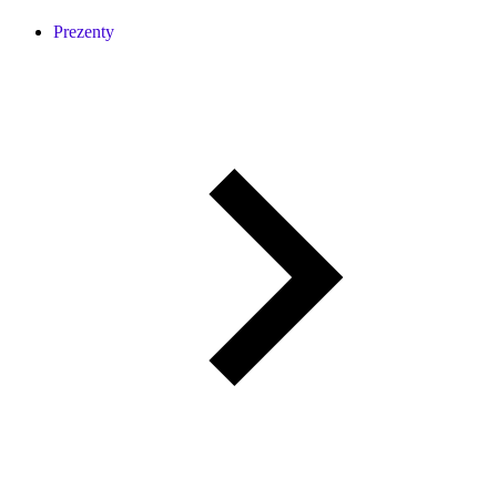
Prezenty