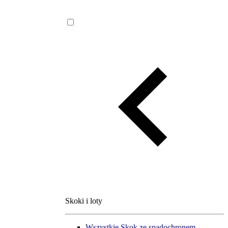
Skoki i loty
Wszystkie
Skok ze spadochronem