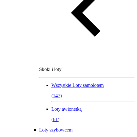
Skoki i loty
Wszystkie
Loty samolotem
(
147
)
Loty awionetką
(
61
)
Loty szybowcem