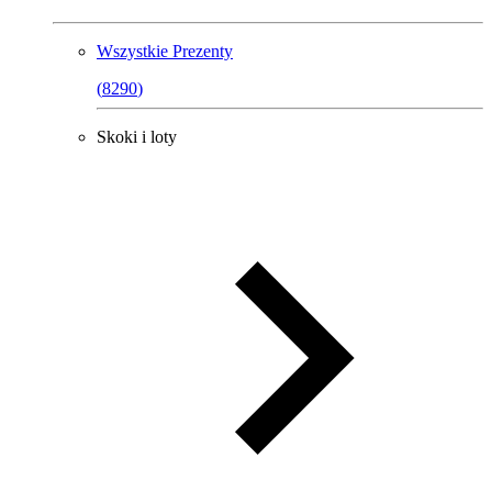
Wszystkie
Prezenty
(
8290
)
Skoki i loty