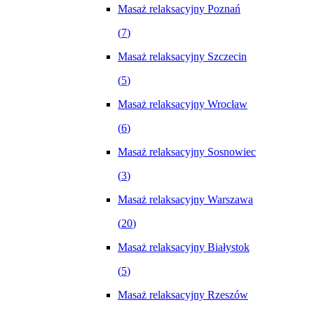
Masaż relaksacyjny Poznań
(
7
)
Masaż relaksacyjny Szczecin
(
5
)
Masaż relaksacyjny Wrocław
(
6
)
Masaż relaksacyjny Sosnowiec
(
3
)
Masaż relaksacyjny Warszawa
(
20
)
Masaż relaksacyjny Białystok
(
5
)
Masaż relaksacyjny Rzeszów