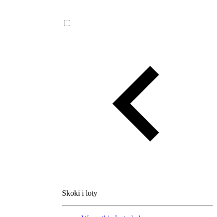
Skoki i loty