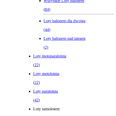
Wszystkie
Loty balonem
(
84
)
Loty balonem dla dwojga
(
44
)
Loty balonem nad tatrami
(
2
)
Loty motoparalotnią
(
22
)
Loty motolotnią
(
22
)
Loty paralotnią
(
42
)
Loty samolotem