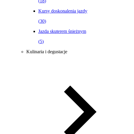
(
18
)
Kursy doskonalenia jazdy
(
30
)
Jazda skuterem śnieżnym
(
5
)
Kulinaria i degustacje