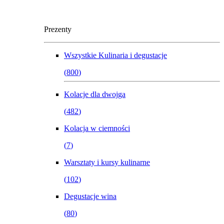
Prezenty
Wszystkie
Kulinaria i degustacje
(
800
)
Kolacje dla dwojga
(
482
)
Kolacja w ciemności
(
7
)
Warsztaty i kursy kulinarne
(
102
)
Degustacje wina
(
80
)