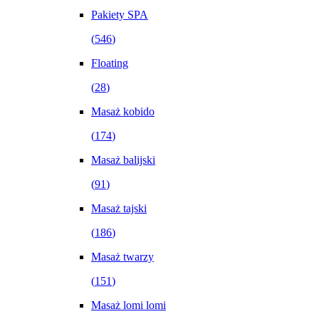
Pakiety SPA
(
546
)
Floating
(
28
)
Masaż kobido
(
174
)
Masaż balijski
(
91
)
Masaż tajski
(
186
)
Masaż twarzy
(
151
)
Masaż lomi lomi