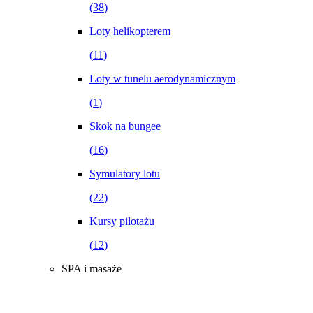
(
38
)
Loty helikopterem
(
11
)
Loty w tunelu aerodynamicznym
(
1
)
Skok na bungee
(
16
)
Symulatory lotu
(
22
)
Kursy pilotażu
(
12
)
SPA i masaże