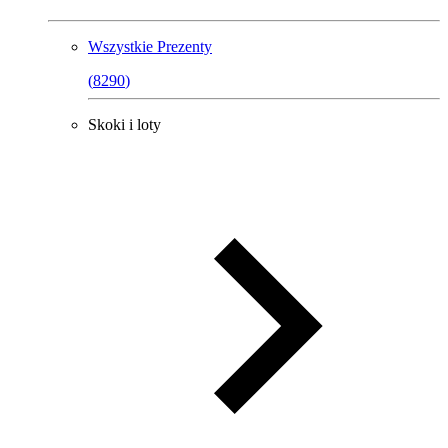
Wszystkie
Prezenty
(
8290
)
Skoki i loty