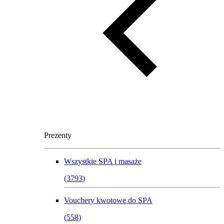
Prezenty
Wszystkie
SPA i masaże
(
3793
)
Vouchery kwotowe do SPA
(
558
)