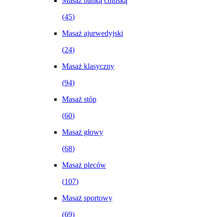
Masaż bańką chińską
(
45
)
Masaż ajurwedyjski
(
24
)
Masaż klasyczny
(
94
)
Masaż stóp
(
60
)
Masaż głowy
(
68
)
Masaż pleców
(
107
)
Masaż sportowy
(
69
)