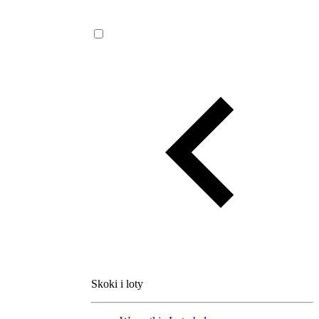
Skoki i loty