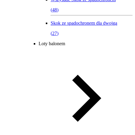
(
48
)
Skok ze spadochronem dla dwojga
(
27
)
Loty balonem