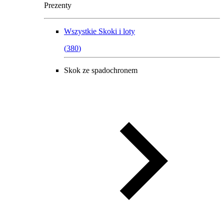
Prezenty
Wszystkie
Skoki i loty
(
380
)
Skok ze spadochronem