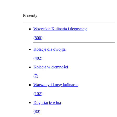
Prezenty
Wszystkie
Kulinaria i degustacje
(
800
)
Kolacje dla dwojga
(
482
)
Kolacja w ciemności
(
7
)
Warsztaty i kursy kulinarne
(
102
)
Degustacje wina
(
80
)