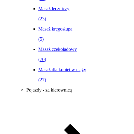
Masaż leczniczy
(
23
)
Masaż kręgosłupa
(
5
)
Masaż czekoladowy
(
70
)
Masaż dla kobiet w ciąży
(
27
)
Pojazdy - za kierownicą