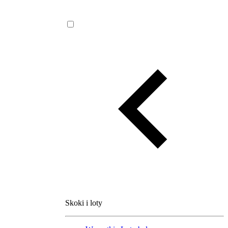
Skoki i loty