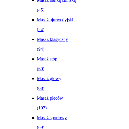
Masaż bańką chińską
(
45
)
Masaż ajurwedyjski
(
24
)
Masaż klasyczny
(
94
)
Masaż stóp
(
60
)
Masaż głowy
(
68
)
Masaż pleców
(
107
)
Masaż sportowy
(
69
)