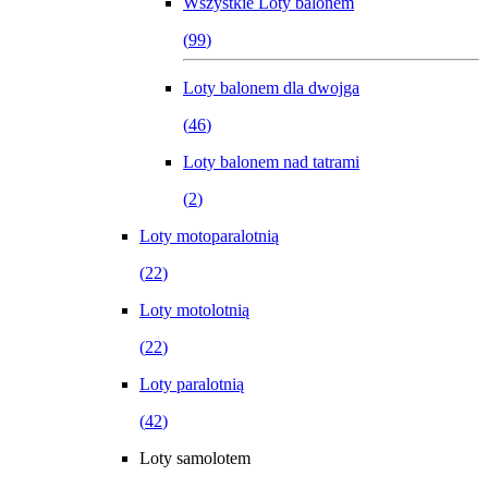
Wszystkie
Loty balonem
(
99
)
Loty balonem dla dwojga
(
46
)
Loty balonem nad tatrami
(
2
)
Loty motoparalotnią
(
22
)
Loty motolotnią
(
22
)
Loty paralotnią
(
42
)
Loty samolotem