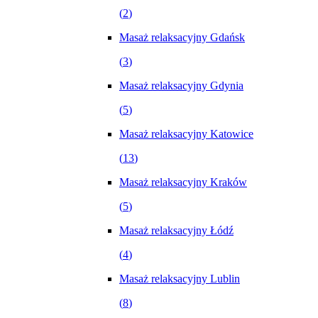
(
2
)
Masaż relaksacyjny Gdańsk
(
3
)
Masaż relaksacyjny Gdynia
(
5
)
Masaż relaksacyjny Katowice
(
13
)
Masaż relaksacyjny Kraków
(
5
)
Masaż relaksacyjny Łódź
(
4
)
Masaż relaksacyjny Lublin
(
8
)