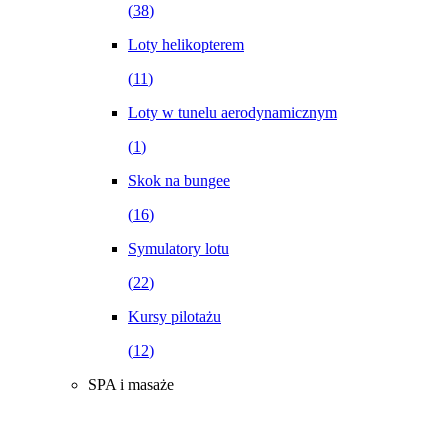
(
38
)
Loty helikopterem
(
11
)
Loty w tunelu aerodynamicznym
(
1
)
Skok na bungee
(
16
)
Symulatory lotu
(
22
)
Kursy pilotażu
(
12
)
SPA i masaże