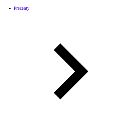
Prezenty