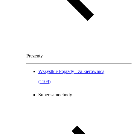
Prezenty
Wszystkie
Pojazdy - za kierownicą
(
1109
)
Super samochody