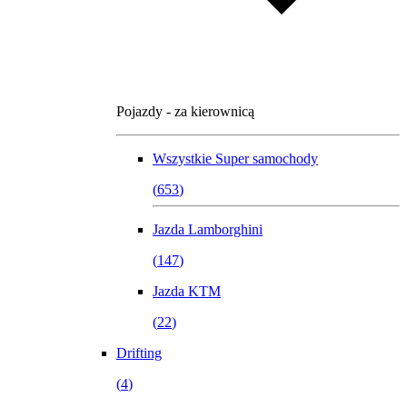
Pojazdy - za kierownicą
Wszystkie
Super samochody
(
653
)
Jazda Lamborghini
(
147
)
Jazda KTM
(
22
)
Drifting
(
4
)