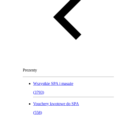
Prezenty
Wszystkie
SPA i masaże
(
3793
)
Vouchery kwotowe do SPA
(
558
)