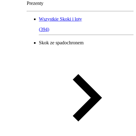
Prezenty
Wszystkie
Skoki i loty
(
394
)
Skok ze spadochronem