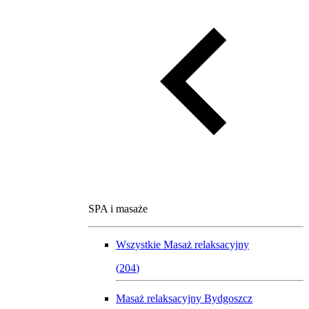
SPA i masaże
Wszystkie
Masaż relaksacyjny
(
204
)
Masaż relaksacyjny Bydgoszcz