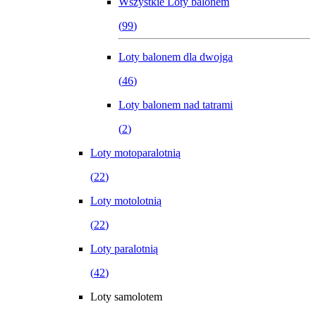
Wszystkie
Loty balonem
(
99
)
Loty balonem dla dwojga
(
46
)
Loty balonem nad tatrami
(
2
)
Loty motoparalotnią
(
22
)
Loty motolotnią
(
22
)
Loty paralotnią
(
42
)
Loty samolotem