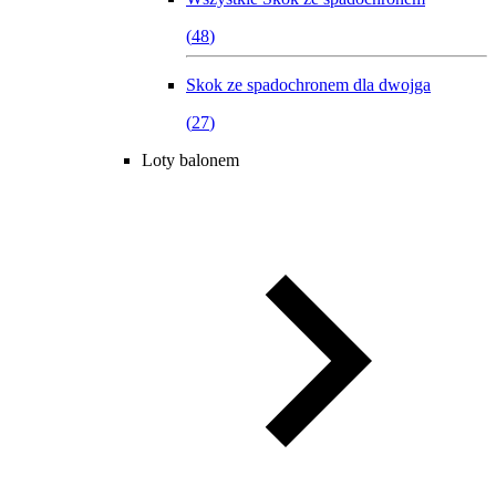
(
48
)
Skok ze spadochronem dla dwojga
(
27
)
Loty balonem