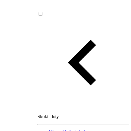
Skoki i loty