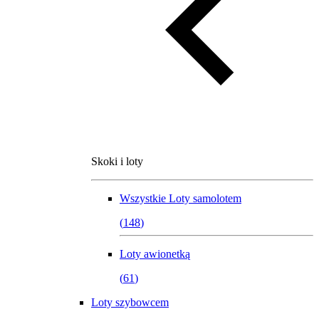
Skoki i loty
Wszystkie
Loty samolotem
(
148
)
Loty awionetką
(
61
)
Loty szybowcem