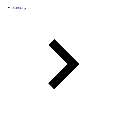
Prezenty