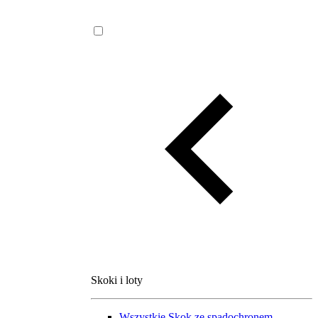
Skoki i loty
Wszystkie
Skok ze spadochronem