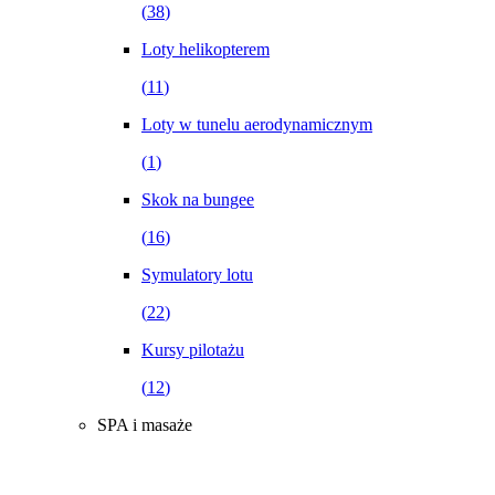
(
38
)
Loty helikopterem
(
11
)
Loty w tunelu aerodynamicznym
(
1
)
Skok na bungee
(
16
)
Symulatory lotu
(
22
)
Kursy pilotażu
(
12
)
SPA i masaże