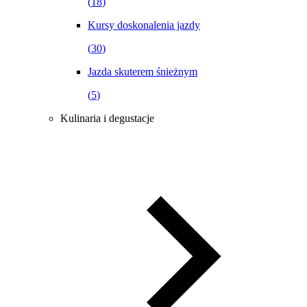
(
18
)
Kursy doskonalenia jazdy
(
30
)
Jazda skuterem śnieżnym
(
5
)
Kulinaria i degustacje