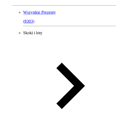
Wszystkie
Prezenty
(
8303
)
Skoki i loty