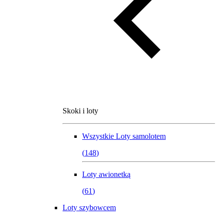
Skoki i loty
Wszystkie
Loty samolotem
(
148
)
Loty awionetką
(
61
)
Loty szybowcem