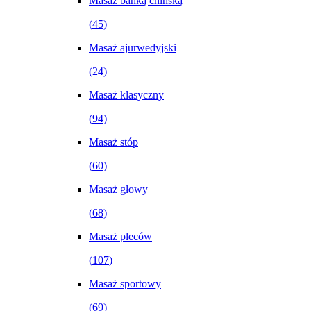
Masaż bańką chińską
(
45
)
Masaż ajurwedyjski
(
24
)
Masaż klasyczny
(
94
)
Masaż stóp
(
60
)
Masaż głowy
(
68
)
Masaż pleców
(
107
)
Masaż sportowy
(
69
)