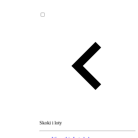
Skoki i loty