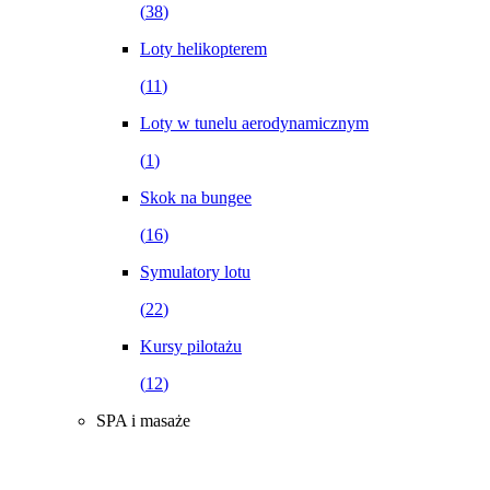
(
38
)
Loty helikopterem
(
11
)
Loty w tunelu aerodynamicznym
(
1
)
Skok na bungee
(
16
)
Symulatory lotu
(
22
)
Kursy pilotażu
(
12
)
SPA i masaże