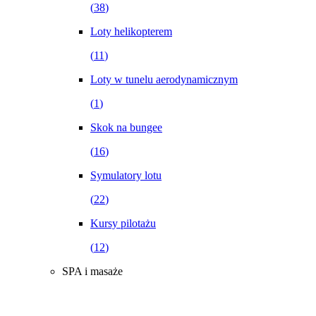
(
38
)
Loty helikopterem
(
11
)
Loty w tunelu aerodynamicznym
(
1
)
Skok na bungee
(
16
)
Symulatory lotu
(
22
)
Kursy pilotażu
(
12
)
SPA i masaże