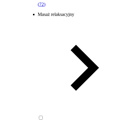
(
72
)
Masaż relaksacyjny