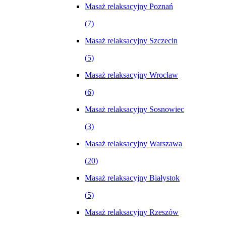
Masaż relaksacyjny Poznań
(
7
)
Masaż relaksacyjny Szczecin
(
5
)
Masaż relaksacyjny Wrocław
(
6
)
Masaż relaksacyjny Sosnowiec
(
3
)
Masaż relaksacyjny Warszawa
(
20
)
Masaż relaksacyjny Białystok
(
5
)
Masaż relaksacyjny Rzeszów