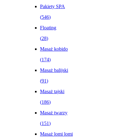
Pakiety SPA
(
546
)
Floating
(
28
)
Masaż kobido
(
174
)
Masaż balijski
(
91
)
Masaż tajski
(
186
)
Masaż twarzy
(
151
)
Masaż lomi lomi