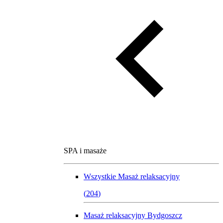
SPA i masaże
Wszystkie
Masaż relaksacyjny
(
204
)
Masaż relaksacyjny Bydgoszcz