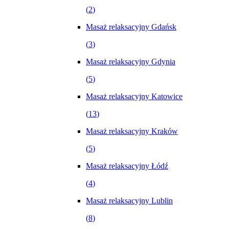
(
2
)
Masaż relaksacyjny Gdańsk
(
3
)
Masaż relaksacyjny Gdynia
(
5
)
Masaż relaksacyjny Katowice
(
13
)
Masaż relaksacyjny Kraków
(
5
)
Masaż relaksacyjny Łódź
(
4
)
Masaż relaksacyjny Lublin
(
8
)