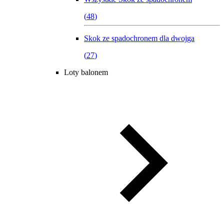
(
48
)
Skok ze spadochronem dla dwojga
(
27
)
Loty balonem