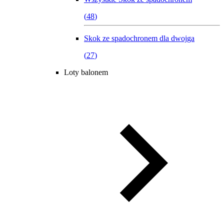
(
48
)
Skok ze spadochronem dla dwojga
(
27
)
Loty balonem