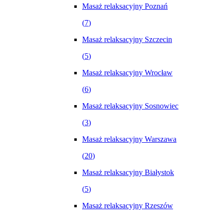
Masaż relaksacyjny Poznań
(
7
)
Masaż relaksacyjny Szczecin
(
5
)
Masaż relaksacyjny Wrocław
(
6
)
Masaż relaksacyjny Sosnowiec
(
3
)
Masaż relaksacyjny Warszawa
(
20
)
Masaż relaksacyjny Białystok
(
5
)
Masaż relaksacyjny Rzeszów