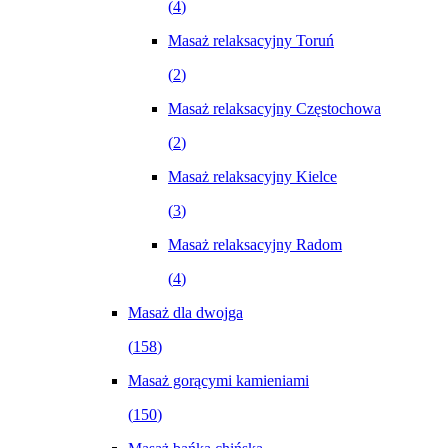
(
4
)
Masaż relaksacyjny Toruń
(
2
)
Masaż relaksacyjny Częstochowa
(
2
)
Masaż relaksacyjny Kielce
(
3
)
Masaż relaksacyjny Radom
(
4
)
Masaż dla dwojga
(
158
)
Masaż gorącymi kamieniami
(
150
)