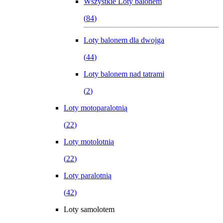
Wszystkie
Loty balonem
(
84
)
Loty balonem dla dwojga
(
44
)
Loty balonem nad tatrami
(
2
)
Loty motoparalotnią
(
22
)
Loty motolotnią
(
22
)
Loty paralotnią
(
42
)
Loty samolotem