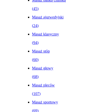
Masaż bańką chińską
(
45
)
Masaż ajurwedyjski
(
24
)
Masaż klasyczny
(
94
)
Masaż stóp
(
60
)
Masaż głowy
(
68
)
Masaż pleców
(
107
)
Masaż sportowy
(
69
)