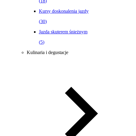
(
18
)
Kursy doskonalenia jazdy
(
30
)
Jazda skuterem śnieżnym
(
5
)
Kulinaria i degustacje