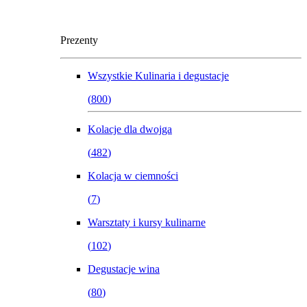
Prezenty
Wszystkie
Kulinaria i degustacje
(
800
)
Kolacje dla dwojga
(
482
)
Kolacja w ciemności
(
7
)
Warsztaty i kursy kulinarne
(
102
)
Degustacje wina
(
80
)