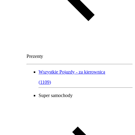
Prezenty
Wszystkie
Pojazdy - za kierownicą
(
1109
)
Super samochody