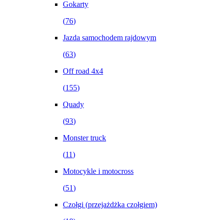
Gokarty
(
76
)
Jazda samochodem rajdowym
(
63
)
Off road 4x4
(
155
)
Quady
(
93
)
Monster truck
(
11
)
Motocykle i motocross
(
51
)
Czołgi (przejażdżka czołgiem)