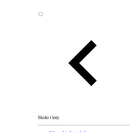
Skoki i loty