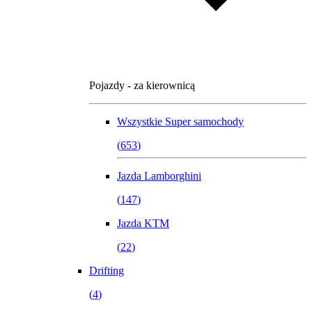
Pojazdy - za kierownicą
Wszystkie
Super samochody
(
653
)
Jazda Lamborghini
(
147
)
Jazda KTM
(
22
)
Drifting
(
4
)