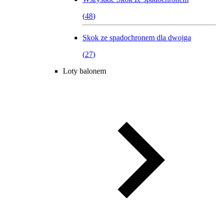
(
48
)
Skok ze spadochronem dla dwojga
(
27
)
Loty balonem