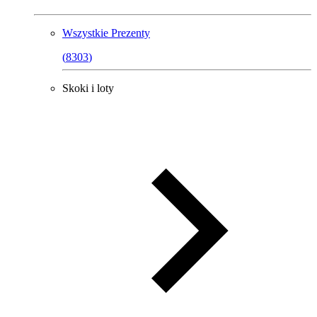
Wszystkie
Prezenty
(
8303
)
Skoki i loty