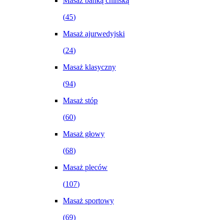
Masaż bańką chińską
(
45
)
Masaż ajurwedyjski
(
24
)
Masaż klasyczny
(
94
)
Masaż stóp
(
60
)
Masaż głowy
(
68
)
Masaż pleców
(
107
)
Masaż sportowy
(
69
)