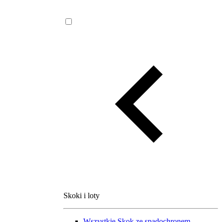
Skoki i loty
Wszystkie
Skok ze spadochronem