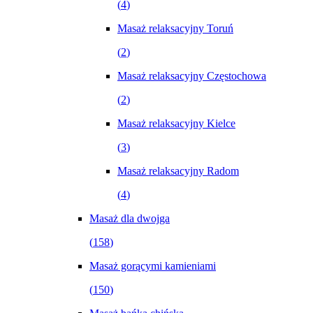
(
4
)
Masaż relaksacyjny Toruń
(
2
)
Masaż relaksacyjny Częstochowa
(
2
)
Masaż relaksacyjny Kielce
(
3
)
Masaż relaksacyjny Radom
(
4
)
Masaż dla dwojga
(
158
)
Masaż gorącymi kamieniami
(
150
)