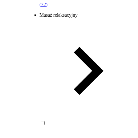
(
72
)
Masaż relaksacyjny