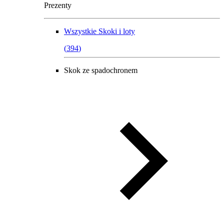
Prezenty
Wszystkie
Skoki i loty
(
394
)
Skok ze spadochronem