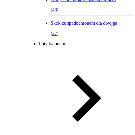
(
48
)
Skok ze spadochronem dla dwojga
(
27
)
Loty balonem