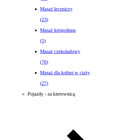
Masaż leczniczy
(
23
)
Masaż kręgosłupa
(
5
)
Masaż czekoladowy
(
70
)
Masaż dla kobiet w ciąży
(
27
)
Pojazdy - za kierownicą