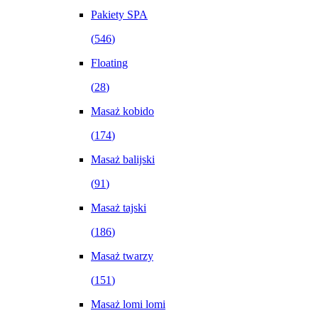
Pakiety SPA
(
546
)
Floating
(
28
)
Masaż kobido
(
174
)
Masaż balijski
(
91
)
Masaż tajski
(
186
)
Masaż twarzy
(
151
)
Masaż lomi lomi