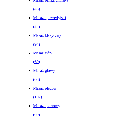
Masaż bańką chińską
(
45
)
Masaż ajurwedyjski
(
24
)
Masaż klasyczny
(
94
)
Masaż stóp
(
60
)
Masaż głowy
(
68
)
Masaż pleców
(
107
)
Masaż sportowy
(
69
)