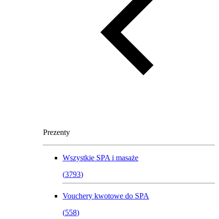
Prezenty
Wszystkie
SPA i masaże
(
3793
)
Vouchery kwotowe do SPA
(
558
)