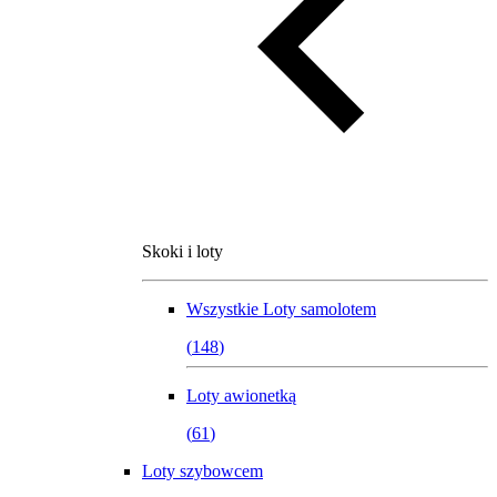
Skoki i loty
Wszystkie
Loty samolotem
(
148
)
Loty awionetką
(
61
)
Loty szybowcem