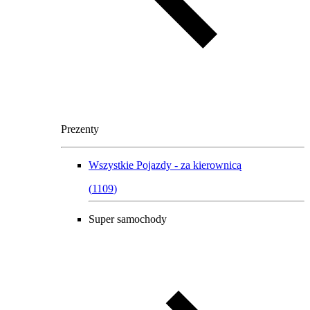
Prezenty
Wszystkie
Pojazdy - za kierownicą
(
1109
)
Super samochody