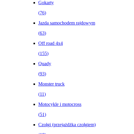
Gokarty
(
76
)
Jazda samochodem rajdowym
(
63
)
Off road 4x4
(
155
)
Quady
(
93
)
Monster truck
(
11
)
Motocykle i motocross
(
51
)
Czołgi (przejażdżka czołgiem)