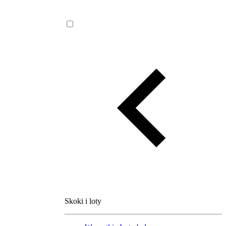
Skoki i loty