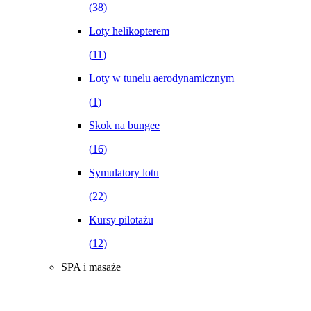
(
38
)
Loty helikopterem
(
11
)
Loty w tunelu aerodynamicznym
(
1
)
Skok na bungee
(
16
)
Symulatory lotu
(
22
)
Kursy pilotażu
(
12
)
SPA i masaże