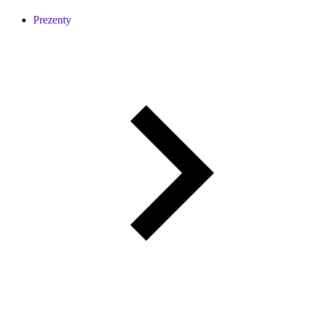
Prezenty