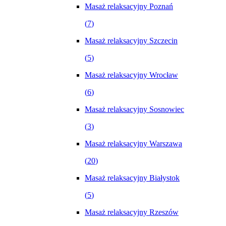
Masaż relaksacyjny Poznań
(
7
)
Masaż relaksacyjny Szczecin
(
5
)
Masaż relaksacyjny Wrocław
(
6
)
Masaż relaksacyjny Sosnowiec
(
3
)
Masaż relaksacyjny Warszawa
(
20
)
Masaż relaksacyjny Białystok
(
5
)
Masaż relaksacyjny Rzeszów