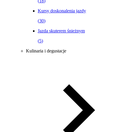
(
18
)
Kursy doskonalenia jazdy
(
30
)
Jazda skuterem śnieżnym
(
5
)
Kulinaria i degustacje