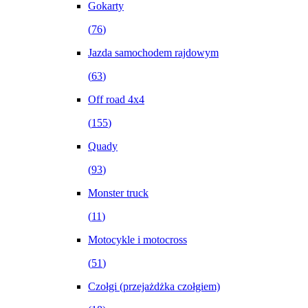
Gokarty
(
76
)
Jazda samochodem rajdowym
(
63
)
Off road 4x4
(
155
)
Quady
(
93
)
Monster truck
(
11
)
Motocykle i motocross
(
51
)
Czołgi (przejażdżka czołgiem)