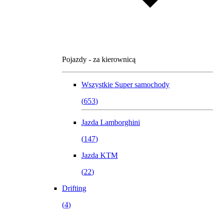
Pojazdy - za kierownicą
Wszystkie
Super samochody
(
653
)
Jazda Lamborghini
(
147
)
Jazda KTM
(
22
)
Drifting
(
4
)