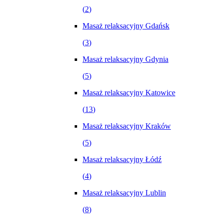
(
2
)
Masaż relaksacyjny Gdańsk
(
3
)
Masaż relaksacyjny Gdynia
(
5
)
Masaż relaksacyjny Katowice
(
13
)
Masaż relaksacyjny Kraków
(
5
)
Masaż relaksacyjny Łódź
(
4
)
Masaż relaksacyjny Lublin
(
8
)