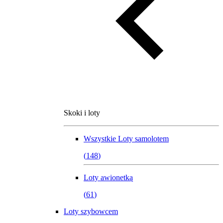
Skoki i loty
Wszystkie
Loty samolotem
(
148
)
Loty awionetką
(
61
)
Loty szybowcem