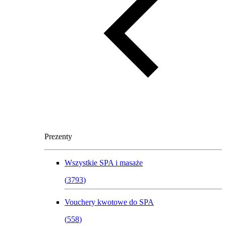
Prezenty
Wszystkie
SPA i masaże
(
3793
)
Vouchery kwotowe do SPA
(
558
)