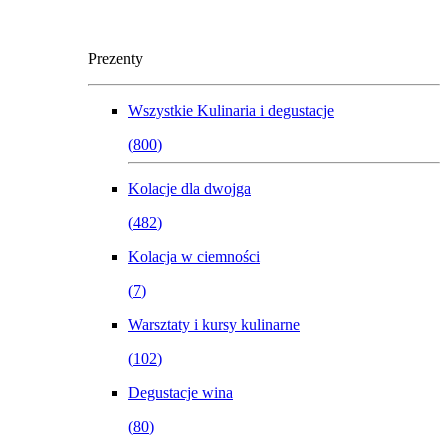
Prezenty
Wszystkie
Kulinaria i degustacje
(
800
)
Kolacje dla dwojga
(
482
)
Kolacja w ciemności
(
7
)
Warsztaty i kursy kulinarne
(
102
)
Degustacje wina
(
80
)