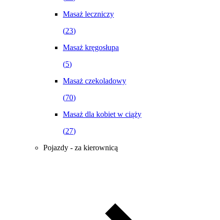
Masaż leczniczy
(
23
)
Masaż kręgosłupa
(
5
)
Masaż czekoladowy
(
70
)
Masaż dla kobiet w ciąży
(
27
)
Pojazdy - za kierownicą