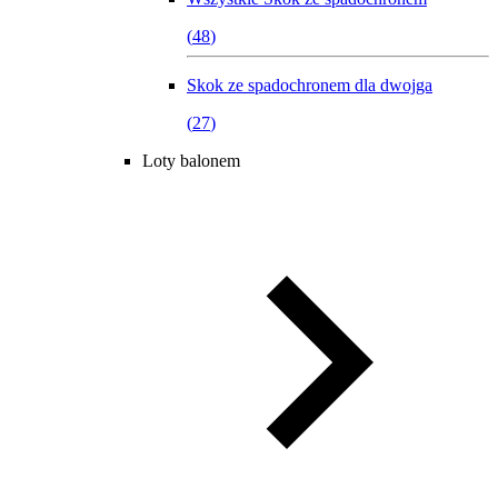
(
48
)
Skok ze spadochronem dla dwojga
(
27
)
Loty balonem