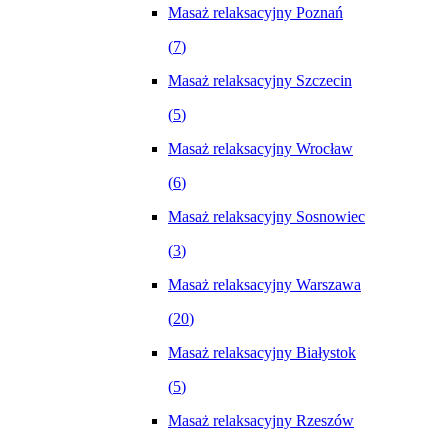
Masaż relaksacyjny Poznań
(
7
)
Masaż relaksacyjny Szczecin
(
5
)
Masaż relaksacyjny Wrocław
(
6
)
Masaż relaksacyjny Sosnowiec
(
3
)
Masaż relaksacyjny Warszawa
(
20
)
Masaż relaksacyjny Białystok
(
5
)
Masaż relaksacyjny Rzeszów