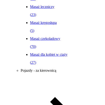
Masaż leczniczy
(
23
)
Masaż kręgosłupa
(
5
)
Masaż czekoladowy
(
70
)
Masaż dla kobiet w ciąży
(
27
)
Pojazdy - za kierownicą