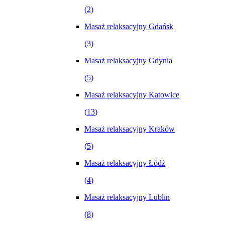
(
2
)
Masaż relaksacyjny Gdańsk
(
3
)
Masaż relaksacyjny Gdynia
(
5
)
Masaż relaksacyjny Katowice
(
13
)
Masaż relaksacyjny Kraków
(
5
)
Masaż relaksacyjny Łódź
(
4
)
Masaż relaksacyjny Lublin
(
8
)