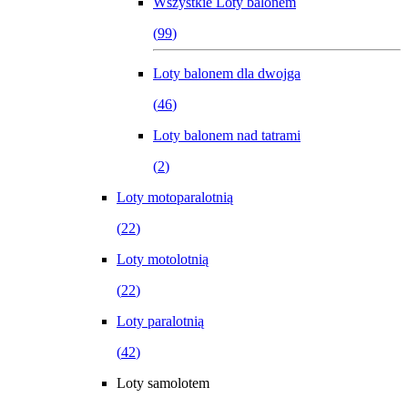
Wszystkie
Loty balonem
(
99
)
Loty balonem dla dwojga
(
46
)
Loty balonem nad tatrami
(
2
)
Loty motoparalotnią
(
22
)
Loty motolotnią
(
22
)
Loty paralotnią
(
42
)
Loty samolotem