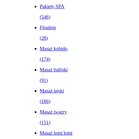
Pakiety SPA
(
546
)
Floating
(
28
)
Masaż kobido
(
174
)
Masaż balijski
(
91
)
Masaż tajski
(
186
)
Masaż twarzy
(
151
)
Masaż lomi lomi