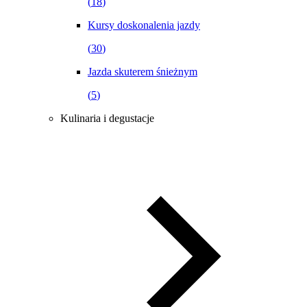
(
18
)
Kursy doskonalenia jazdy
(
30
)
Jazda skuterem śnieżnym
(
5
)
Kulinaria i degustacje