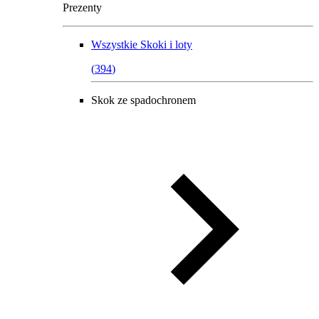
Prezenty
Wszystkie
Skoki i loty
(
394
)
Skok ze spadochronem