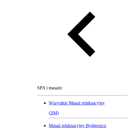
SPA i masaże
Wszystkie
Masaż relaksacyjny
(
204
)
Masaż relaksacyjny Bydgoszcz