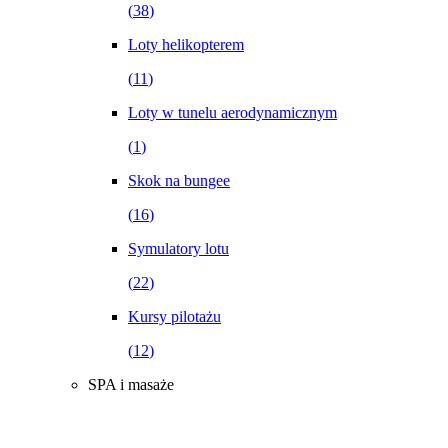
(
38
)
Loty helikopterem
(
11
)
Loty w tunelu aerodynamicznym
(
1
)
Skok na bungee
(
16
)
Symulatory lotu
(
22
)
Kursy pilotażu
(
12
)
SPA i masaże