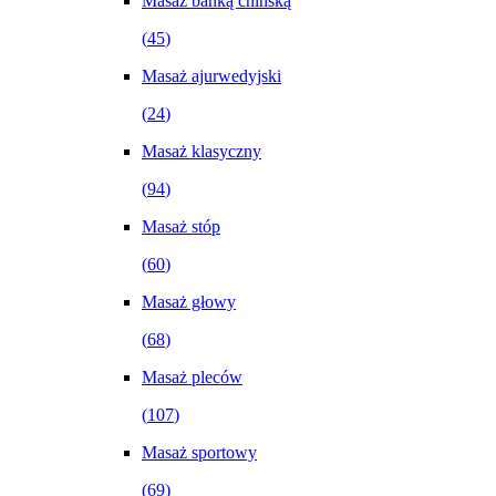
Masaż bańką chińską
(
45
)
Masaż ajurwedyjski
(
24
)
Masaż klasyczny
(
94
)
Masaż stóp
(
60
)
Masaż głowy
(
68
)
Masaż pleców
(
107
)
Masaż sportowy
(
69
)