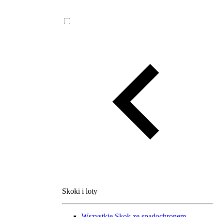
Skoki i loty
Wszystkie
Skok ze spadochronem