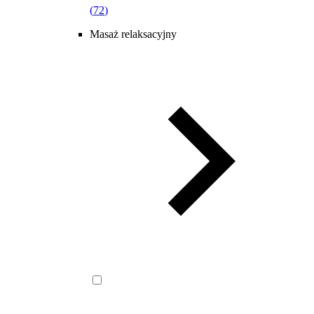
(
72
)
Masaż relaksacyjny