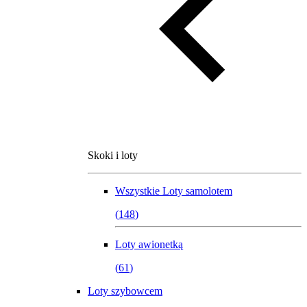
Skoki i loty
Wszystkie
Loty samolotem
(
148
)
Loty awionetką
(
61
)
Loty szybowcem