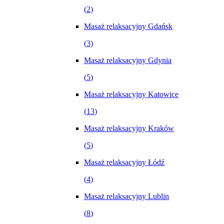
(
2
)
Masaż relaksacyjny Gdańsk
(
3
)
Masaż relaksacyjny Gdynia
(
5
)
Masaż relaksacyjny Katowice
(
13
)
Masaż relaksacyjny Kraków
(
5
)
Masaż relaksacyjny Łódź
(
4
)
Masaż relaksacyjny Lublin
(
8
)