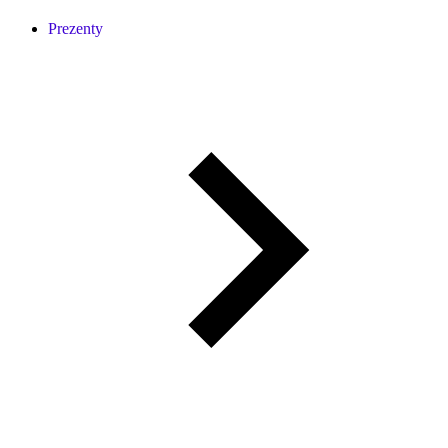
Prezenty