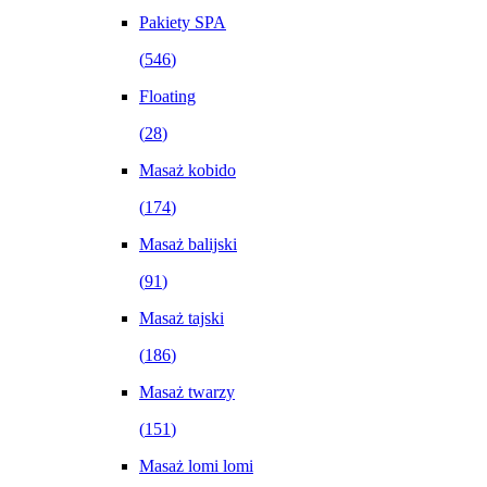
Pakiety SPA
(
546
)
Floating
(
28
)
Masaż kobido
(
174
)
Masaż balijski
(
91
)
Masaż tajski
(
186
)
Masaż twarzy
(
151
)
Masaż lomi lomi