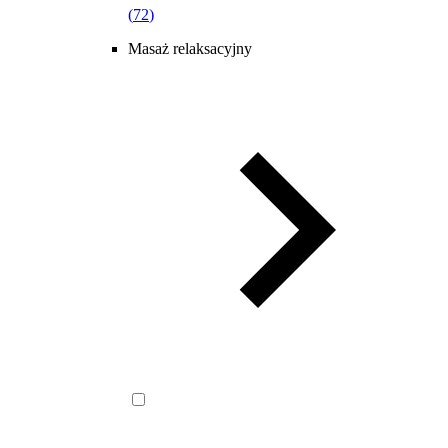
(
72
)
Masaż relaksacyjny