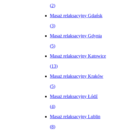
(
2
)
Masaż relaksacyjny Gdańsk
(
3
)
Masaż relaksacyjny Gdynia
(
5
)
Masaż relaksacyjny Katowice
(
13
)
Masaż relaksacyjny Kraków
(
5
)
Masaż relaksacyjny Łódź
(
4
)
Masaż relaksacyjny Lublin
(
8
)