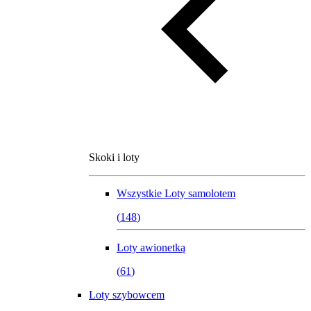
Skoki i loty
Wszystkie
Loty samolotem
(
148
)
Loty awionetką
(
61
)
Loty szybowcem