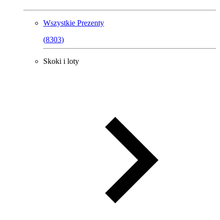
Wszystkie
Prezenty
(
8303
)
Skoki i loty