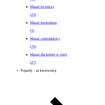
Masaż leczniczy
(
23
)
Masaż kręgosłupa
(
5
)
Masaż czekoladowy
(
70
)
Masaż dla kobiet w ciąży
(
27
)
Pojazdy - za kierownicą