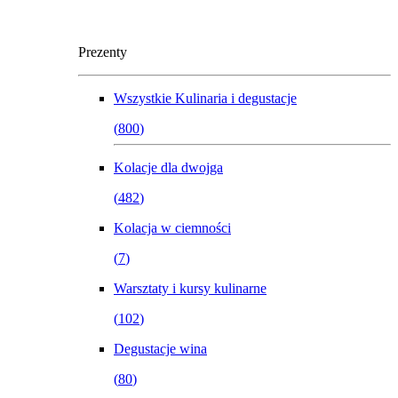
Prezenty
Wszystkie
Kulinaria i degustacje
(
800
)
Kolacje dla dwojga
(
482
)
Kolacja w ciemności
(
7
)
Warsztaty i kursy kulinarne
(
102
)
Degustacje wina
(
80
)