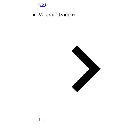
(
72
)
Masaż relaksacyjny