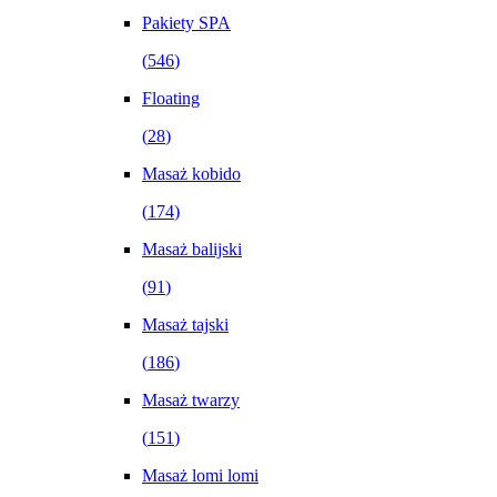
Pakiety SPA
(
546
)
Floating
(
28
)
Masaż kobido
(
174
)
Masaż balijski
(
91
)
Masaż tajski
(
186
)
Masaż twarzy
(
151
)
Masaż lomi lomi