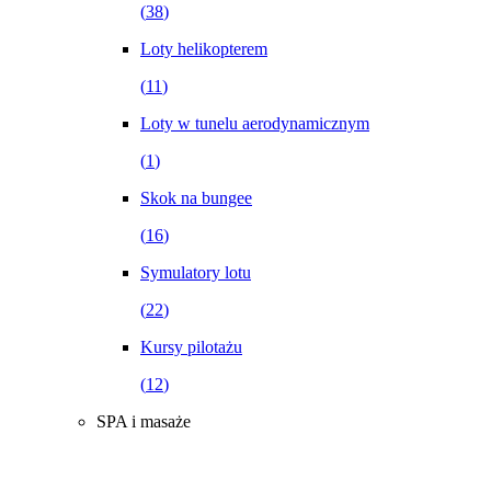
(
38
)
Loty helikopterem
(
11
)
Loty w tunelu aerodynamicznym
(
1
)
Skok na bungee
(
16
)
Symulatory lotu
(
22
)
Kursy pilotażu
(
12
)
SPA i masaże