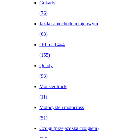
Gokarty
(
76
)
Jazda samochodem rajdowym
(
63
)
Off road 4x4
(
155
)
Quady
(
93
)
Monster truck
(
11
)
Motocykle i motocross
(
51
)
Czołgi (przejażdżka czołgiem)