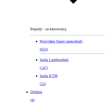
Pojazdy - za kierownicą
Wszystkie
Super samochody
(
653
)
Jazda Lamborghini
(
147
)
Jazda KTM
(
22
)
Drifting
(
4
)