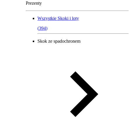
Prezenty
Wszystkie
Skoki i loty
(
394
)
Skok ze spadochronem