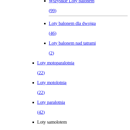
Wszystkie
Loty balonem
(
99
)
Loty balonem dla dwojga
(
46
)
Loty balonem nad tatrami
(
2
)
Loty motoparalotnią
(
22
)
Loty motolotnią
(
22
)
Loty paralotnią
(
42
)
Loty samolotem