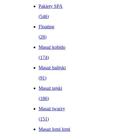
Pakiety SPA
(
546
)
Floating
(
28
)
Masaż kobido
(
174
)
Masaż balijski
(
91
)
Masaż tajski
(
186
)
Masaż twarzy
(
151
)
Masaż lomi lomi