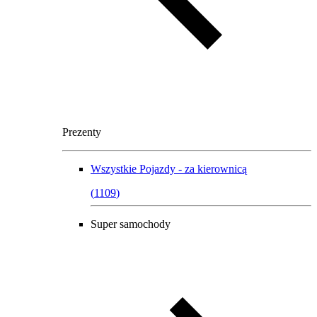
Prezenty
Wszystkie
Pojazdy - za kierownicą
(
1109
)
Super samochody