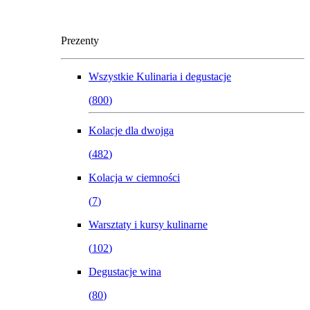
Prezenty
Wszystkie
Kulinaria i degustacje
(
800
)
Kolacje dla dwojga
(
482
)
Kolacja w ciemności
(
7
)
Warsztaty i kursy kulinarne
(
102
)
Degustacje wina
(
80
)