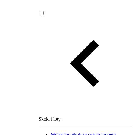
Skoki i loty
Wszystkie
Skok ze spadochronem