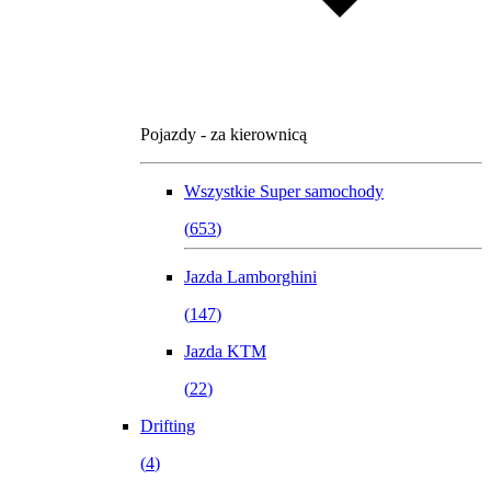
Pojazdy - za kierownicą
Wszystkie
Super samochody
(
653
)
Jazda Lamborghini
(
147
)
Jazda KTM
(
22
)
Drifting
(
4
)