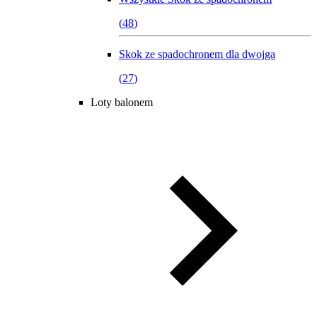
(
48
)
Skok ze spadochronem dla dwojga
(
27
)
Loty balonem