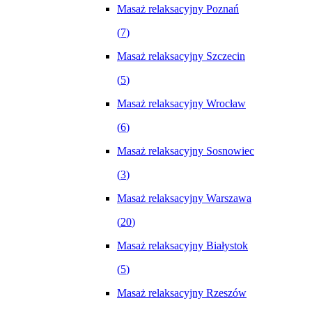
Masaż relaksacyjny Poznań
(
7
)
Masaż relaksacyjny Szczecin
(
5
)
Masaż relaksacyjny Wrocław
(
6
)
Masaż relaksacyjny Sosnowiec
(
3
)
Masaż relaksacyjny Warszawa
(
20
)
Masaż relaksacyjny Białystok
(
5
)
Masaż relaksacyjny Rzeszów