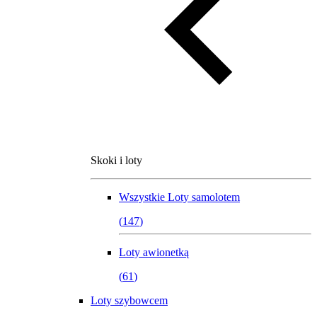
Skoki i loty
Wszystkie
Loty samolotem
(
147
)
Loty awionetką
(
61
)
Loty szybowcem