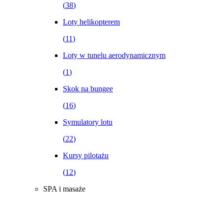
(
38
)
Loty helikopterem
(
11
)
Loty w tunelu aerodynamicznym
(
1
)
Skok na bungee
(
16
)
Symulatory lotu
(
22
)
Kursy pilotażu
(
12
)
SPA i masaże