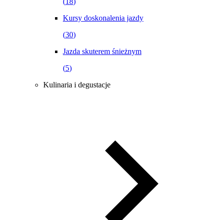
(
18
)
Kursy doskonalenia jazdy
(
30
)
Jazda skuterem śnieżnym
(
5
)
Kulinaria i degustacje