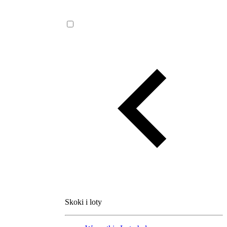
Skoki i loty