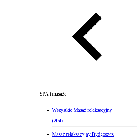
SPA i masaże
Wszystkie
Masaż relaksacyjny
(
204
)
Masaż relaksacyjny Bydgoszcz