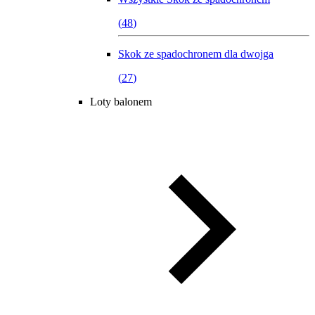
(
48
)
Skok ze spadochronem dla dwojga
(
27
)
Loty balonem