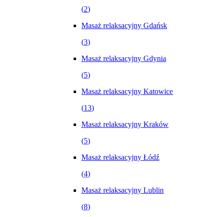
(
2
)
Masaż relaksacyjny Gdańsk
(
3
)
Masaż relaksacyjny Gdynia
(
5
)
Masaż relaksacyjny Katowice
(
13
)
Masaż relaksacyjny Kraków
(
5
)
Masaż relaksacyjny Łódź
(
4
)
Masaż relaksacyjny Lublin
(
8
)