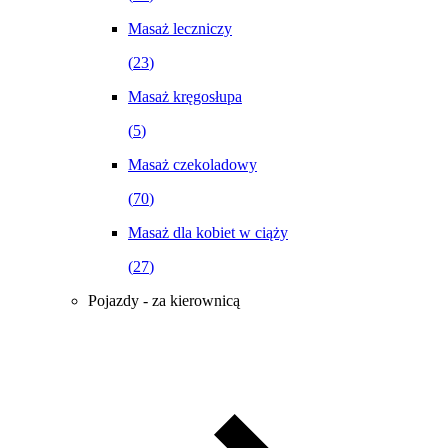
Masaż leczniczy
(
23
)
Masaż kręgosłupa
(
5
)
Masaż czekoladowy
(
70
)
Masaż dla kobiet w ciąży
(
27
)
Pojazdy - za kierownicą