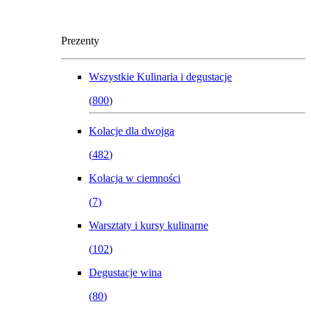
Prezenty
Wszystkie
Kulinaria i degustacje
(
800
)
Kolacje dla dwojga
(
482
)
Kolacja w ciemności
(
7
)
Warsztaty i kursy kulinarne
(
102
)
Degustacje wina
(
80
)