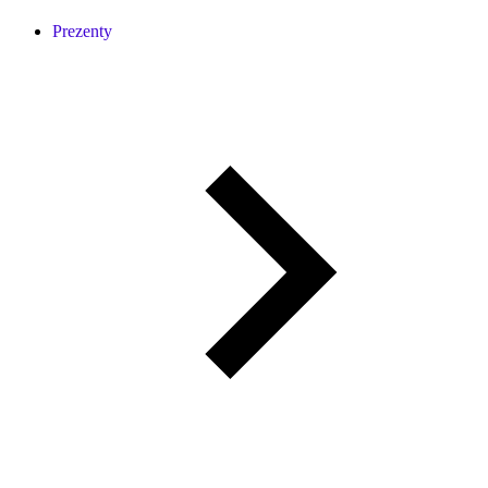
Prezenty