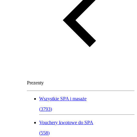
Prezenty
Wszystkie
SPA i masaże
(
3793
)
Vouchery kwotowe do SPA
(
558
)