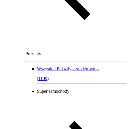
Prezenty
Wszystkie
Pojazdy - za kierownicą
(
1109
)
Super samochody