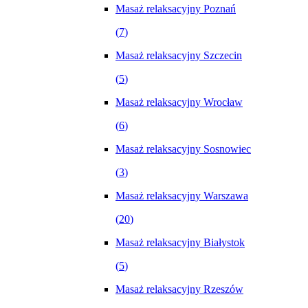
Masaż relaksacyjny Poznań
(
7
)
Masaż relaksacyjny Szczecin
(
5
)
Masaż relaksacyjny Wrocław
(
6
)
Masaż relaksacyjny Sosnowiec
(
3
)
Masaż relaksacyjny Warszawa
(
20
)
Masaż relaksacyjny Białystok
(
5
)
Masaż relaksacyjny Rzeszów