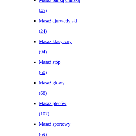
Masaż bańką chińską
(
45
)
Masaż ajurwedyjski
(
24
)
Masaż klasyczny
(
94
)
Masaż stóp
(
60
)
Masaż głowy
(
68
)
Masaż pleców
(
107
)
Masaż sportowy
(
69
)