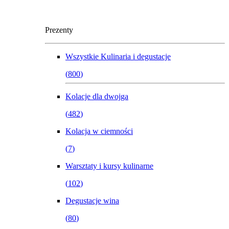
Prezenty
Wszystkie
Kulinaria i degustacje
(
800
)
Kolacje dla dwojga
(
482
)
Kolacja w ciemności
(
7
)
Warsztaty i kursy kulinarne
(
102
)
Degustacje wina
(
80
)