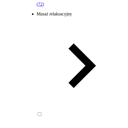
(
72
)
Masaż relaksacyjny