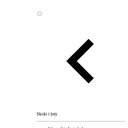
Skoki i loty