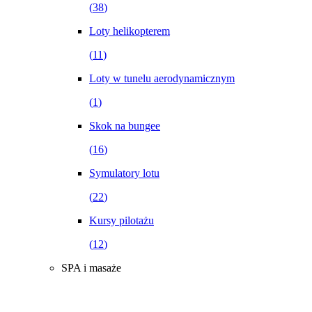
(
38
)
Loty helikopterem
(
11
)
Loty w tunelu aerodynamicznym
(
1
)
Skok na bungee
(
16
)
Symulatory lotu
(
22
)
Kursy pilotażu
(
12
)
SPA i masaże