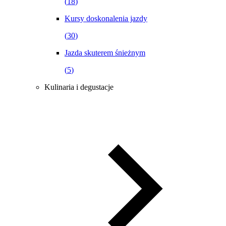
(
18
)
Kursy doskonalenia jazdy
(
30
)
Jazda skuterem śnieżnym
(
5
)
Kulinaria i degustacje