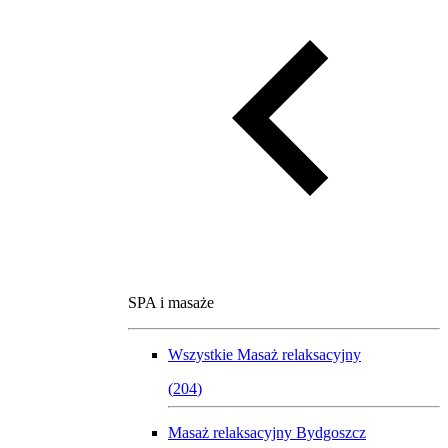
SPA i masaże
Wszystkie
Masaż relaksacyjny
(
204
)
Masaż relaksacyjny Bydgoszcz