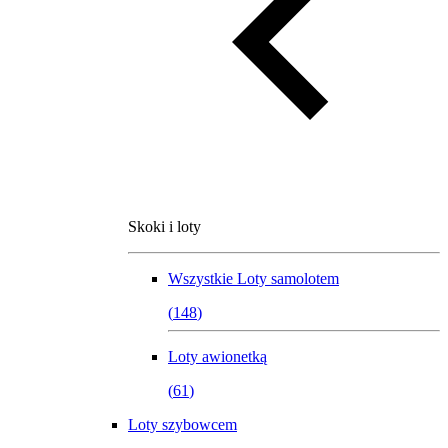
Skoki i loty
Wszystkie
Loty samolotem
(
148
)
Loty awionetką
(
61
)
Loty szybowcem