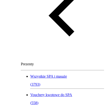
Prezenty
Wszystkie
SPA i masaże
(
3793
)
Vouchery kwotowe do SPA
(
558
)