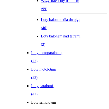
Wszystkie
Loty balonem
(
99
)
Loty balonem dla dwojga
(
46
)
Loty balonem nad tatrami
(
2
)
Loty motoparalotnią
(
22
)
Loty motolotnią
(
22
)
Loty paralotnią
(
42
)
Loty samolotem