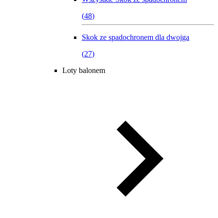
(
48
)
Skok ze spadochronem dla dwojga
(
27
)
Loty balonem