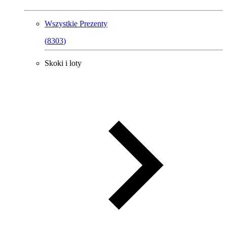
Wszystkie
Prezenty
(
8303
)
Skoki i loty