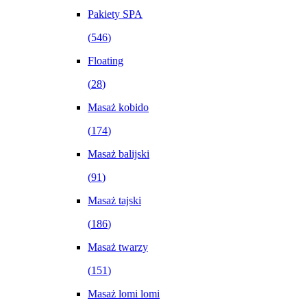
Pakiety SPA
(
546
)
Floating
(
28
)
Masaż kobido
(
174
)
Masaż balijski
(
91
)
Masaż tajski
(
186
)
Masaż twarzy
(
151
)
Masaż lomi lomi