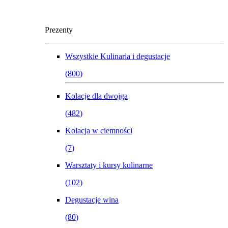
Prezenty
Wszystkie
Kulinaria i degustacje
(
800
)
Kolacje dla dwojga
(
482
)
Kolacja w ciemności
(
7
)
Warsztaty i kursy kulinarne
(
102
)
Degustacje wina
(
80
)