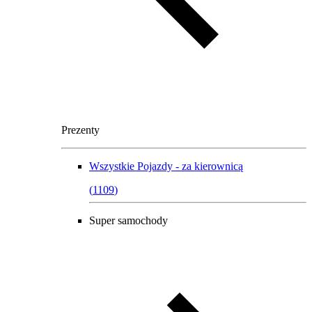
Prezenty
Wszystkie
Pojazdy - za kierownicą
(
1109
)
Super samochody