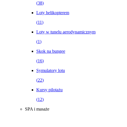
(
38
)
Loty helikopterem
(
11
)
Loty w tunelu aerodynamicznym
(
1
)
Skok na bungee
(
16
)
Symulatory lotu
(
22
)
Kursy pilotażu
(
12
)
SPA i masaże