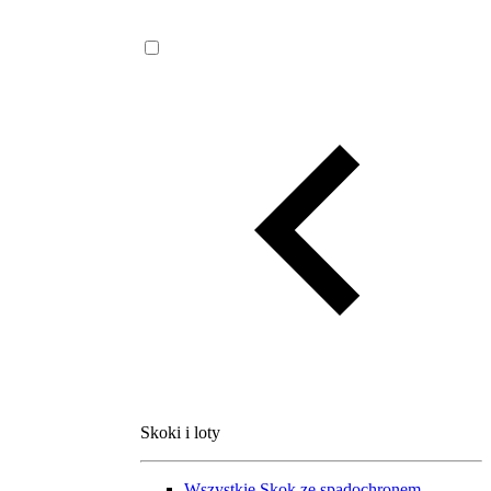
Skoki i loty
Wszystkie
Skok ze spadochronem