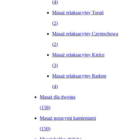
(
4
)
Masaż relaksacyjny Toruń
(
2
)
Masaż relaksacyjny Częstochowa
(
2
)
Masaż relaksacyjny Kielce
(
3
)
Masaż relaksacyjny Radom
(
4
)
Masaż dla dwojga
(
158
)
Masaż gorącymi kamieniami
(
150
)