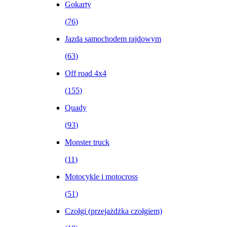
Gokarty
(
76
)
Jazda samochodem rajdowym
(
63
)
Off road 4x4
(
155
)
Quady
(
93
)
Monster truck
(
11
)
Motocykle i motocross
(
51
)
Czołgi (przejażdżka czołgiem)