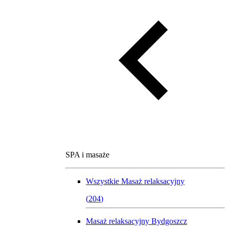
SPA i masaże
Wszystkie
Masaż relaksacyjny
(
204
)
Masaż relaksacyjny Bydgoszcz