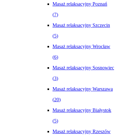
Masaż relaksacyjny Poznań
(
7
)
Masaż relaksacyjny Szczecin
(
5
)
Masaż relaksacyjny Wrocław
(
6
)
Masaż relaksacyjny Sosnowiec
(
3
)
Masaż relaksacyjny Warszawa
(
20
)
Masaż relaksacyjny Białystok
(
5
)
Masaż relaksacyjny Rzeszów