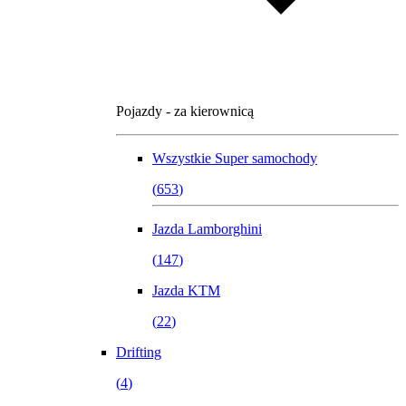
Pojazdy - za kierownicą
Wszystkie
Super samochody
(
653
)
Jazda Lamborghini
(
147
)
Jazda KTM
(
22
)
Drifting
(
4
)